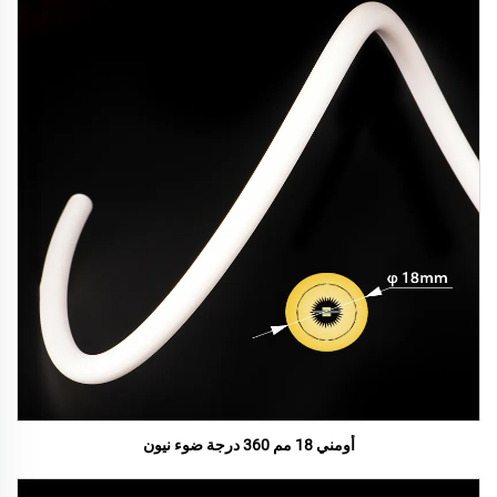
أومني 18 مم 360 درجة ضوء نيون