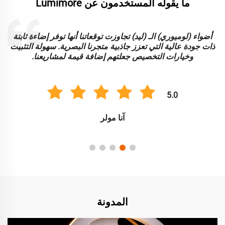
ما يقوله المستخدمون عن Lumimore
أضواء (لوميوري) الـ (ليد) تجاوزت توقعاتنا أنها توفر إضاءة ثابتة
ا
ذات جودة عالية التي تعزز جاذبية متجرنا البصرية. سهولة التثبيت
و
وخيارات التخصيص جعلتهم إضافة قيمة لمشاريعنا.
5.0
آنا مولر
المدونة