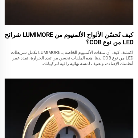
كيف تُحسّن الألواح الألمنيوم من LUMIMORE شرائح
LED من نوع COB؟
اكتشف كيف أن ملفات الألمنيوم الخاصة بـ LUMIMORE تكمل شريطات
LED من نوع COB لدينا. هذه الملفات تحسن من تبدد الحرارة، تمدد عمر
أنظمتك الإضاءة، وتضيف لمسة نهائية راقية لتركيباتك.