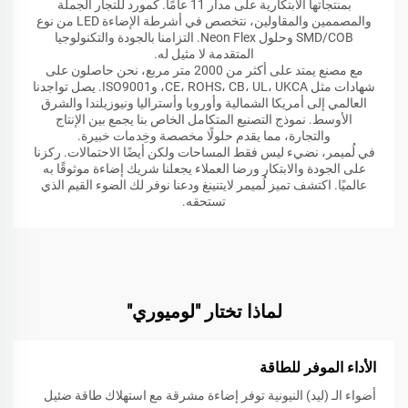
بمنتجاتها الابتكارية على مدار 11 عامًا. كمورد للتجار الجملة
والمصممين والمقاولين، نتخصص في أشرطة الإضاءة LED من نوع
SMD/COB وحلول Neon Flex. التزامنا بالجودة والتكنولوجيا
المتقدمة لا مثيل له.
مع مصنع يمتد على أكثر من 2000 متر مربع، نحن حاصلون على
شهادات مثل CE، ROHS، CB، UL، UKCA، وISO9001. يصل تواجدنا
العالمي إلى أمريكا الشمالية وأوروبا وأستراليا ونيوزيلندا والشرق
الأوسط. نموذج التصنيع المتكامل الخاص بنا يجمع بين الإنتاج
والتجارة، مما يقدم حلولًا مخصصة وخِدمات خبيرة.
في لُميمر، نضيء ليس فقط المساحات ولكن أيضًا الاحتمالات. ركزنا
على الجودة والابتكار ورضا العملاء يجعلنا شريك إضاءة موثوقًا به
عالميًا. اكتشف تميز لُميمر لايتنينغ ودعنا نوفر لك الضوء القيم الذي
تستحقه.
لماذا تختار "لوميوري"
الأداء الموفر للطاقة
أضواء الـ (ليد) النيونية توفر إضاءة مشرقة مع استهلاك طاقة ضئيل