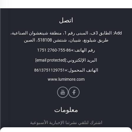
اتصل
Add: الطابق 3ف، المبنى رقم 1، منطقة شينغشوان الصناعية،
طريق شيلونغ، شييان، شنتشن 518108، الصين
رقم الهاتف:
+86-755-2760 1751
البريد الإلكتروني:
[email protected]
الهاتف المحمول:
+8613751129751
www.lumimore.com
معلومات
اشترك لتلقي نشرتنا الإخبارية الأسبوعية