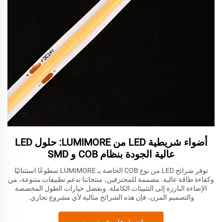
أضواء شريطية LED من LUMIMORE: حلول LED
عالية الجودة بنظام COB و SMD
توفر شرائح LED من نوع COB الخاصة بـ LUMIMORE سطوعًا استثنائيًا
وكفاءة طاقة عالية. مصممة للمحترفين، منتجاتنا تدعم تطبيقات متنوعة، من
الإضاءة البارزة إلى التثبيتات الكاملة. وبفضل خيارات الطول المخصصة
والتصميم المرن، فإن هذه الشرائح مثالية لأي مشروع تجاري.