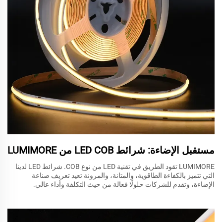
مستقبل الإضاءة: شرائط LED COB من LUMIMORE
LUMIMORE تقود الطريق في تقنية LED من نوع COB. شرائط LED لدينا
التي تتميز بالكفاءة الطاقوية، والمتانة، والمرونة تعيد تعريف صناعة
الإضاءة، وتقدم للشركات حلولًا فعالة من حيث التكلفة وأداء عالي.