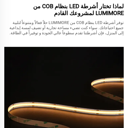
لماذا تختار أشرطة LED بنظام COB من
LUMIMORE لمشروعك القادم
توفر أشرطة LED بنظام COB من LUMIMORE حلاً فعالاً ومتنوعاً لتلبية
جميع احتياجاتك. سواء كنت تضيء مساحة تجارية أو تضيف لمسة إبداعية
إلى المنزل، فإن أشرطتنا تقدم سطوعاً عالي الجودة و توفيراً في الطاقة.