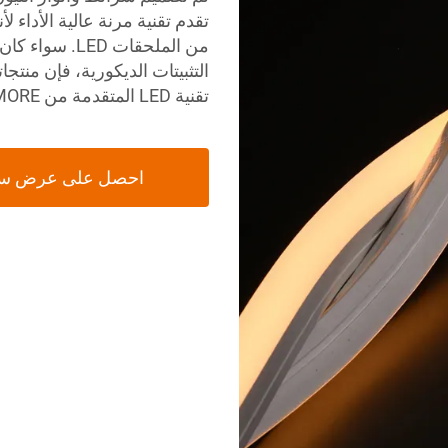
من الملحقات ED
التثبيتات الديكورية، فإن منتج
تقنية LED المتقدمة من LUMIMORE لمشروعك التجاري القادم.
احصل على عرض س