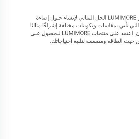
تشكل شرائط LED المرنة من LUMIMORE الحل المثالي لإنشاء حلول إضاءة
 تأتي بمقاسات وتكوينات مختلفة إشراقًا مثاليًا
ويمكن استخدامها في أي مكان. اعتمد على منتجات LUMIMORE للحصول على
 حيث الطاقة ومصممة لتلبية احتياجاتك.