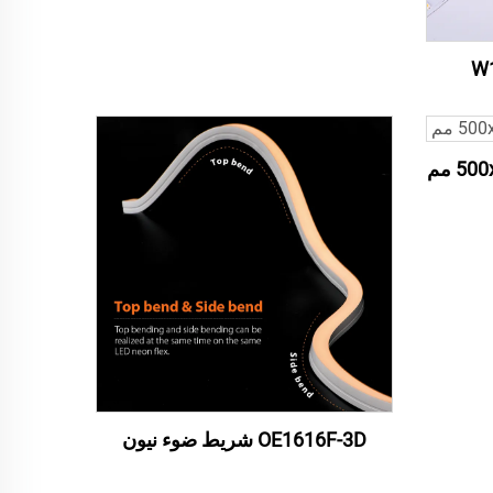
OE1616F-3D شريط ضوء نيون