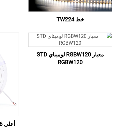
خط TW224
معيار RGBW120 لوميتاي STD
RGBW120