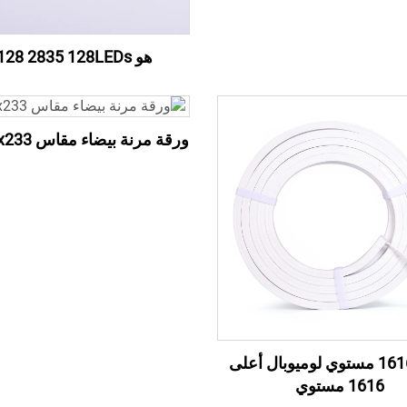
هو W128 2835 128LEDs
ورقة مرنة بيضاء مقاس 500x233 مم
أعلى 1616 مستوي لوميوبال أعلى
1616 مستوي