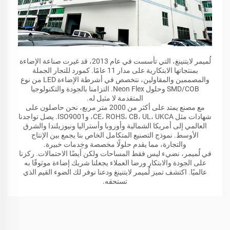
لُميمر لايتنينغ، التي تأسست في عام 2013، قد غيرت صناعة الإضاءة
بمنتجاتها الابتكارية على مدار 11 عامًا. كمورد للتجار الجملة
والمصممين والمقاولين، نتخصص في أشرطة الإضاءة LED من نوع
SMD/COB وحلول Neon Flex. التزامنا بالجودة والتكنولوجيا
المتقدمة لا مثيل له.
مع مصنع يمتد على أكثر من 2000 متر مربع، نحن حاصلون على
شهادات مثل CE، ROHS، CB، UL، UKCA، وISO9001. يصل تواجدنا
العالمي إلى أمريكا الشمالية وأوروبا وأستراليا ونيوزيلندا والشرق
الأوسط. نموذج التصنيع المتكامل الخاص بنا يجمع بين الإنتاج
والتجارة، مما يقدم حلولًا مخصصة وخِدمات خبيرة.
في لُميمر، نضيء ليس فقط المساحات ولكن أيضًا الاحتمالات. ركزنا
على الجودة والابتكار ورضا العملاء يجعلنا شريك إضاءة موثوقًا به
عالميًا. اكتشف تميز لُميمر لايتنينغ ودعنا نوفر لك الضوء القيم الذي
تستحقه.