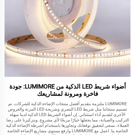
أضواء شريط LED الذكية من LUMIMORE: جودة
فاخرة ومرونة لمشاريعك
LUMIMORE ملتزمة بتقديم أفضل منتجات الإضاءة الذكية للشركات. تم
تصميم منتجاتنا مثل شريط LED البصري وشريحة LED المرنة والعروض
الأخرى لتقديم أداء استثنائي. إن أضواء الشريط LED الذكية لدينا سهلة
التركيب والصيانة، مما يجعلها خيارًا مريحًا لأي مشروع. وبتركيزنا على رضا
العملاء، نسعى لتحقيق توقعاتك وتجاوزها باستخدام أشرطة الإضاءة الذكية
الخاصة بنا. اعمل مع LUMIMORE وارفع مستوى مشاريع الإضاءة الخاصة