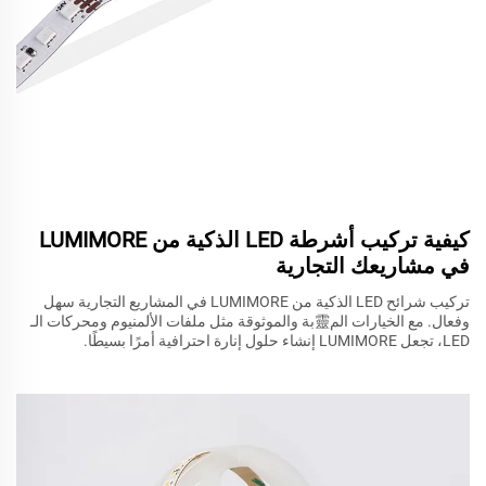
كيفية تركيب أشرطة LED الذكية من LUMIMORE
في مشاريعك التجارية
تركيب شرائح LED الذكية من LUMIMORE في المشاريع التجارية سهل
وفعال. مع الخيارات الم靈بة والموثوقة مثل ملفات الألمنيوم ومحركات الـ
LED، تجعل LUMIMORE إنشاء حلول إنارة احترافية أمرًا بسيطًا.