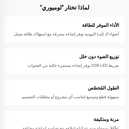
لماذا تختار "لوميوري"
الأداء الموفر للطاقة
أضواء الـ (ليد) النيونية توفر إضاءة مشرقة مع استهلاك طاقة ضئيل
توزيع الضوء دون خلل
شريط COB LED يوفر إضاءة مستمرة خالية من الفجوات.
الطول المُخصّص
بسهولة قطع وتوسيع لتناسب أي مشروع أو متطلبات التصميم.
مرنة ومتكيفة
يُطَوَّقُ بسهولة ويتم تشكيله ليتلاءم مع تصاميمٍ إبداعية مختلفة