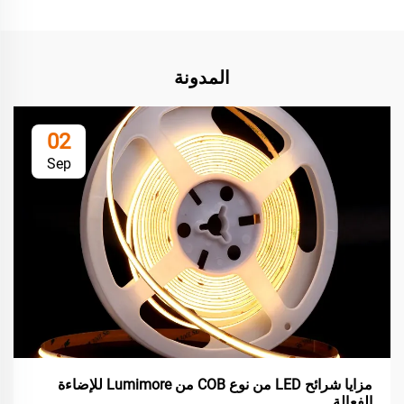
المدونة
02
Sep
مزايا شرائح LED من نوع COB من Lumimore للإضاءة
الفعالة