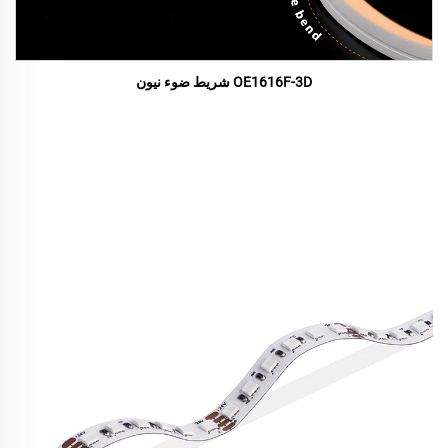
OE1616F-3D شريط ضوء نيون