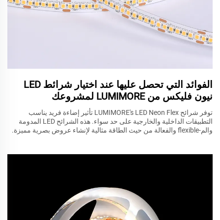
الفوائد التي تحصل عليها عند اختيار شرائط LED
نيون فليكس من LUMIMORE لمشروعك
توفر شرائح LUMIMORE's LED Neon Flex تأثير إضاءة فريد يناسب
التطبيقات الداخلية والخارجية على حد سواء. هذه الشرائح LED المدومة
والم-flexible والفعالة من حيث الطاقة مثالية لإنشاء عروض بصرية مميزة.