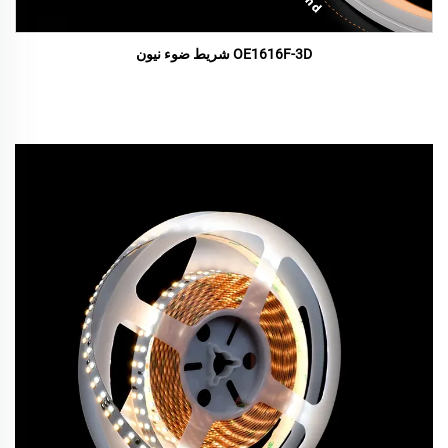
OE1616F-3D شريط ضوء نيون