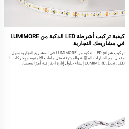
كيفية تركيب أشرطة LED الذكية من LUMIMORE
في مشاريعك التجارية
تركيب شرائح LED الذكية من LUMIMORE في المشاريع التجارية سهل
وفعال. مع الخيارات الم靈بة والموثوقة مثل ملفات الألمنيوم ومحركات الـ
LED، تجعل LUMIMORE إنشاء حلول إنارة احترافية أمرًا بسيطًا.