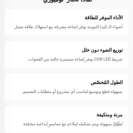
الأداء الموفر للطاقة
أضواء الـ (ليد) النيونية توفر إضاءة مشرقة مع استهلاك طاقة ضئيل
توزيع الضوء دون خلل
شريط COB LED يوفر إضاءة مستمرة خالية من الفجوات.
الطول المُخصّص
بسهولة قطع وتوسيع لتناسب أي مشروع أو متطلبات التصميم.
مرنة ومتكيفة
يُطَوَّقُ بسهولة ويتم تشكيله ليتلاءم مع تصاميمٍ إبداعية مختلفة