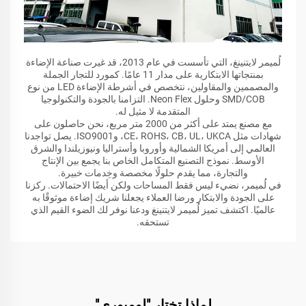
لُميمر لايتنينغ، التي تأسست في عام 2013، قد غيرت صناعة الإضاءة
بمنتجاتها الابتكارية على مدار 11 عامًا. كمورد للتجار الجملة
والمصممين والمقاولين، نتخصص في أشرطة الإضاءة LED من نوع
SMD/COB وحلول Neon Flex. التزامنا بالجودة والتكنولوجيا
المتقدمة لا مثيل له.
مع مصنع يمتد على أكثر من 2000 متر مربع، نحن حاصلون على
شهادات مثل CE، ROHS، CB، UL، UKCA، وISO9001. يصل تواجدنا
العالمي إلى أمريكا الشمالية وأوروبا وأستراليا ونيوزيلندا والشرق
الأوسط. نموذج التصنيع المتكامل الخاص بنا يجمع بين الإنتاج
والتجارة، مما يقدم حلولًا مخصصة وخِدمات خبيرة.
في لُميمر، نضيء ليس فقط المساحات ولكن أيضًا الاحتمالات. ركزنا
على الجودة والابتكار ورضا العملاء يجعلنا شريك إضاءة موثوقًا به
عالميًا. اكتشف تميز لُميمر لايتنينغ ودعنا نوفر لك الضوء القيم الذي
تستحقه.
لماذا تختار "لوميوري"