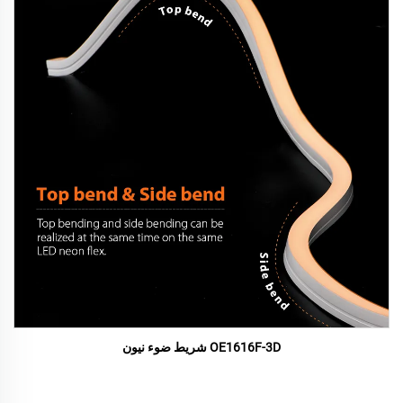
OE1616F-3D شريط ضوء نيون