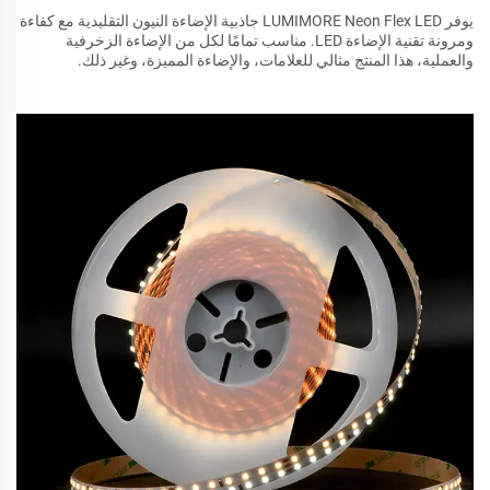
يوفر LUMIMORE Neon Flex LED جاذبية الإضاءة النيون التقليدية مع كفاءة
ومرونة تقنية الإضاءة LED. مناسب تمامًا لكل من الإضاءة الزخرفية
والعملية، هذا المنتج مثالي للعلامات، والإضاءة المميزة، وغير ذلك.