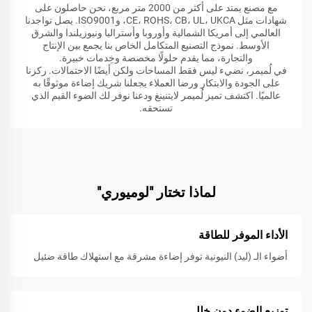
مع مصنع يمتد على أكثر من 2000 متر مربع، نحن حاصلون على
شهادات مثل CE، ROHS، CB، UL، UKCA، وISO9001. يصل تواجدنا
العالمي إلى أمريكا الشمالية وأوروبا وأستراليا ونيوزيلندا والشرق
الأوسط. نموذج التصنيع المتكامل الخاص بنا يجمع بين الإنتاج
والتجارة، مما يقدم حلولًا مخصصة وخِدمات خبيرة.
في لُميمر، نضيء ليس فقط المساحات ولكن أيضًا الاحتمالات. ركزنا
على الجودة والابتكار ورضا العملاء يجعلنا شريك إضاءة موثوقًا به
عالميًا. اكتشف تميز لُميمر لايتنينغ ودعنا نوفر لك الضوء القيم الذي
تستحقه.
لماذا تختار "لوميوري"
الأداء الموفر للطاقة
أضواء الـ (ليد) النيونية توفر إضاءة مشرقة مع استهلاك طاقة ضئيل
توزيع الضوء دون خلل