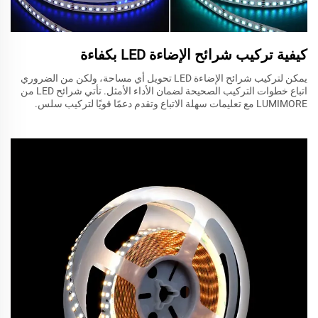
كيفية تركيب شرائح الإضاءة LED بكفاءة
يمكن لتركيب شرائح الإضاءة LED تحويل أي مساحة، ولكن من الضروري
اتباع خطوات التركيب الصحيحة لضمان الأداء الأمثل. تأتي شرائح LED من
LUMIMORE مع تعليمات سهلة الاتباع وتقدم دعمًا قويًا لتركيب سلس.