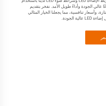
التجارية (B2B). تم تصميم شريط الإضاءة LED وشرائط ضوء LED لدينا باستخدام
 عالي الجودة وأداءً طويل الأمد. نفخر بتقديم
ة، وأسعار تنافسية، مما يجعلنا الخيار المثالي
ية الجودة.
عر