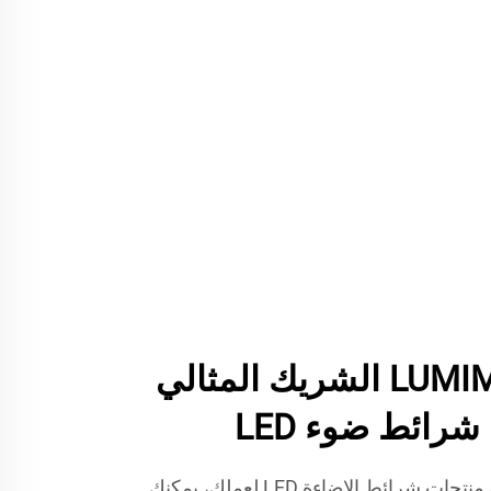
لماذا تعتبر LUMIMORE الشريك المثالي
رائط ضوء LED
عند التحدث عن الحصول على منتجات شرائط الإضاءة LED لعملك، يمكنك