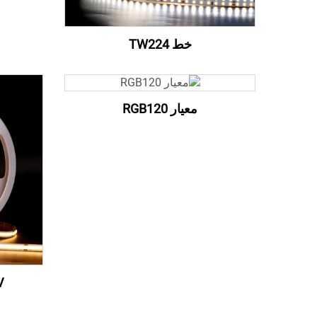
خط TW224
معيار RGB120
V