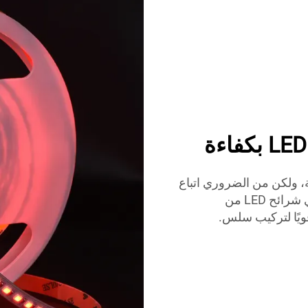
LE تحويل أي مساحة، ولكن من الضروري اتباع
خطوات التركيب الصحيحة لضمان الأداء الأمثل. تأتي شرائح LED من