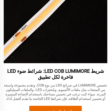
شريط LED COB LUMIMORE: شرائط ضوء LED
فاخرة لكل تطبيق
تخصص LUMIMORE في شرائح LED من نوع COB، وتقدم مجموعة واسعة
من المنتجات مثل ملفات الألمنيوم، ومُحفزات LED، والملفات السيليكون
المرنة. سواء كنت ترغب في تحسين مساحتك باستخدام الإضاءة المتميزة
أو تحسين استخدام الطاقة، فإن شرائط LED الخاصة بنا تقدم أفضل أداء.