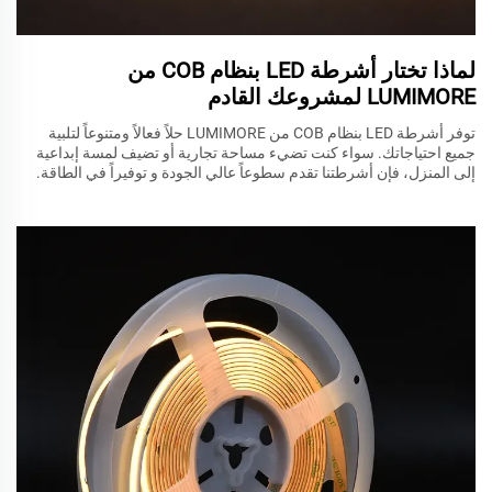
لماذا تختار أشرطة LED بنظام COB من
LUMIMORE لمشروعك القادم
توفر أشرطة LED بنظام COB من LUMIMORE حلاً فعالاً ومتنوعاً لتلبية
جميع احتياجاتك. سواء كنت تضيء مساحة تجارية أو تضيف لمسة إبداعية
إلى المنزل، فإن أشرطتنا تقدم سطوعاً عالي الجودة و توفيراً في الطاقة.