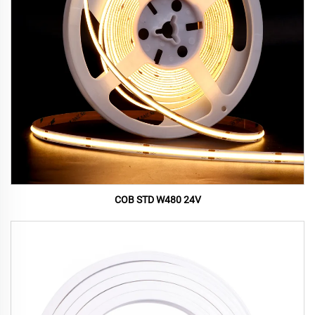
COB STD W480 24V