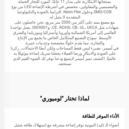
بمنتجاتها الابتكارية على مدار 11 عامًا. كمورد للتجار الجملة
والمصممين والمقاولين، نتخصص في أشرطة الإضاءة LED من نوع
SMD/COB وحلول Neon Flex. التزامنا بالجودة والتكنولوجيا
المتقدمة لا مثيل له.
مع مصنع يمتد على أكثر من 2000 متر مربع، نحن حاصلون على
شهادات مثل CE، ROHS، CB، UL، UKCA، وISO9001. يصل تواجدنا
العالمي إلى أمريكا الشمالية وأوروبا وأستراليا ونيوزيلندا والشرق
الأوسط. نموذج التصنيع المتكامل الخاص بنا يجمع بين الإنتاج
والتجارة، مما يقدم حلولًا مخصصة وخِدمات خبيرة.
في لُميمر، نضيء ليس فقط المساحات ولكن أيضًا الاحتمالات. ركزنا
على الجودة والابتكار ورضا العملاء يجعلنا شريك إضاءة موثوقًا به
عالميًا. اكتشف تميز لُميمر لايتنينغ ودعنا نوفر لك الضوء القيم الذي
تستحقه.
لماذا تختار "لوميوري"
الأداء الموفر للطاقة
أضواء الـ (ليد) النيونية توفر إضاءة مشرقة مع استهلاك طاقة ضئيل