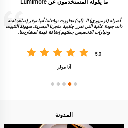
ما يقوله المستخدمون عن Lumimore
أضواء (لوميوري) الـ (ليد) تجاوزت توقعاتنا أنها توفر إضاءة ثابتة
ا
ذات جودة عالية التي تعزز جاذبية متجرنا البصرية. سهولة التثبيت
و
وخيارات التخصيص جعلتهم إضافة قيمة لمشاريعنا.
5.0
آنا مولر
المدونة