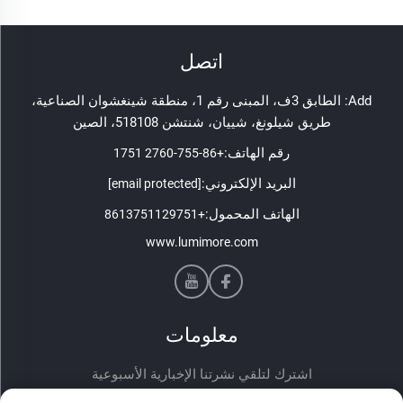
اتصل
Add: الطابق 3ف، المبنى رقم 1، منطقة شينغشوان الصناعية،
طريق شيلونغ، شييان، شنتشن 518108، الصين
رقم الهاتف:
+86-755-2760 1751
البريد الإلكتروني:
[email protected]
الهاتف المحمول:
+8613751129751
www.lumimore.com
معلومات
اشترك لتلقي نشرتنا الإخبارية الأسبوعية