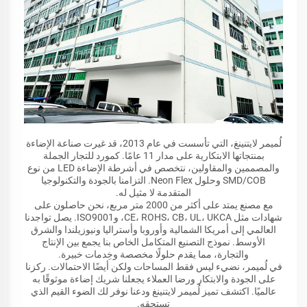
لُميمر لايتنينغ، التي تأسست في عام 2013، قد غيرت صناعة الإضاءة
بمنتجاتها الابتكارية على مدار 11 عامًا. كمورد للتجار الجملة
والمصممين والمقاولين، نتخصص في أشرطة الإضاءة LED من نوع
SMD/COB وحلول Neon Flex. التزامنا بالجودة والتكنولوجيا
المتقدمة لا مثيل له.
مع مصنع يمتد على أكثر من 2000 متر مربع، نحن حاصلون على
شهادات مثل CE، ROHS، CB، UL، UKCA، وISO9001. يصل تواجدنا
العالمي إلى أمريكا الشمالية وأوروبا وأستراليا ونيوزيلندا والشرق
الأوسط. نموذج التصنيع المتكامل الخاص بنا يجمع بين الإنتاج
والتجارة، مما يقدم حلولًا مخصصة وخِدمات خبيرة.
في لُميمر، نضيء ليس فقط المساحات ولكن أيضًا الاحتمالات. ركزنا
على الجودة والابتكار ورضا العملاء يجعلنا شريك إضاءة موثوقًا به
عالميًا. اكتشف تميز لُميمر لايتنينغ ودعنا نوفر لك الضوء القيم الذي
تستحقه.