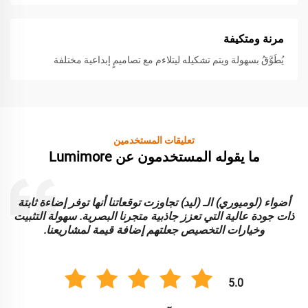
مرنة ومتكيفة
يُطَوَّقُ بسهولة ويتم تشكيله ليتلاءم مع تصاميمٍ إبداعية مختلفة
تعليقات المستخدمين
ما يقوله المستخدمون عن Lumimore
أضواء (لوميوري) الـ (ليد) تجاوزت توقعاتنا أنها توفر إضاءة ثابتة
ا
ذات جودة عالية التي تعزز جاذبية متجرنا البصرية. سهولة التثبيت
و
وخيارات التخصيص جعلتهم إضافة قيمة لمشاريعنا.
5.0