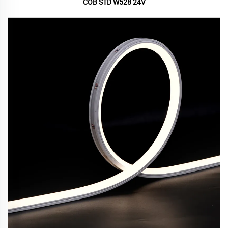
COB STD W528 24V