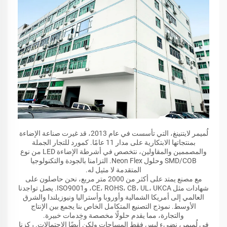
لُميمر لايتنينغ، التي تأسست في عام 2013، قد غيرت صناعة الإضاءة
بمنتجاتها الابتكارية على مدار 11 عامًا. كمورد للتجار الجملة
والمصممين والمقاولين، نتخصص في أشرطة الإضاءة LED من نوع
SMD/COB وحلول Neon Flex. التزامنا بالجودة والتكنولوجيا
المتقدمة لا مثيل له.
مع مصنع يمتد على أكثر من 2000 متر مربع، نحن حاصلون على
شهادات مثل CE، ROHS، CB، UL، UKCA، وISO9001. يصل تواجدنا
العالمي إلى أمريكا الشمالية وأوروبا وأستراليا ونيوزيلندا والشرق
الأوسط. نموذج التصنيع المتكامل الخاص بنا يجمع بين الإنتاج
والتجارة، مما يقدم حلولًا مخصصة وخِدمات خبيرة.
في لُميمر، نضيء ليس فقط المساحات ولكن أيضًا الاحتمالات. ركزنا