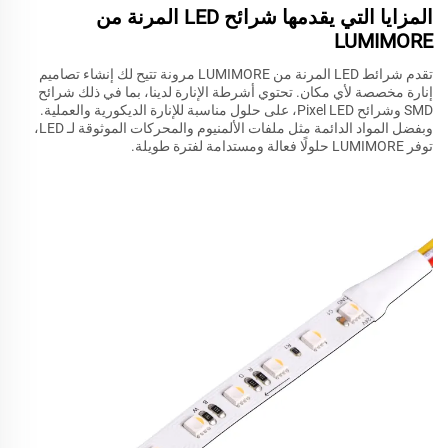
المزايا التي يقدمها شرائح LED المرنة من
LUMIMORE
تقدم شرائط LED المرنة من LUMIMORE مرونة تتيح لك إنشاء تصاميم
إنارة مخصصة لأي مكان. تحتوي أشرطة الإنارة لدينا، بما في ذلك شرائح
SMD وشرائح Pixel LED، على حلول مناسبة للإنارة الديكورية والعملية.
وبفضل المواد الدائمة مثل ملفات الألمنيوم والمحركات الموثوقة لـ LED،
توفر LUMIMORE حلولًا فعالة ومستدامة لفترة طويلة.