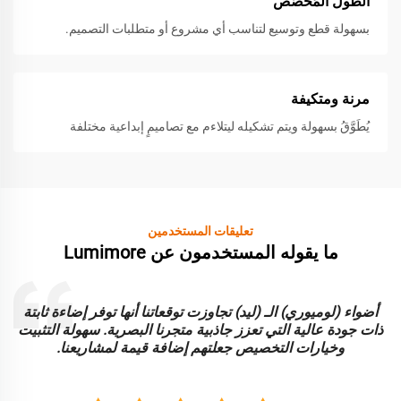
الطول المُخصّص
بسهولة قطع وتوسيع لتناسب أي مشروع أو متطلبات التصميم.
مرنة ومتكيفة
يُطَوَّقُ بسهولة ويتم تشكيله ليتلاءم مع تصاميمٍ إبداعية مختلفة
تعليقات المستخدمين
ما يقوله المستخدمون عن Lumimore
أضواء (لوميوري) الـ (ليد) تجاوزت توقعاتنا أنها توفر إضاءة ثابتة
ا
ذات جودة عالية التي تعزز جاذبية متجرنا البصرية. سهولة التثبيت
و
وخيارات التخصيص جعلتهم إضافة قيمة لمشاريعنا.