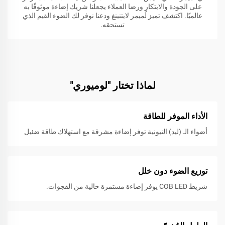
على الجودة والابتكار ورضا العملاء يجعلنا شريك إضاءة موثوقًا به
عالميًا. اكتشف تميز لُميمر لايتنينغ ودعنا نوفر لك الضوء القيم الذي
تستحقه.
لماذا تختار "لوميوري"
الأداء الموفر للطاقة
أضواء الـ (ليد) النيونية توفر إضاءة مشرقة مع استهلاك طاقة ضئيل
توزيع الضوء دون خلل
شريط COB LED يوفر إضاءة مستمرة خالية من الفجوات.