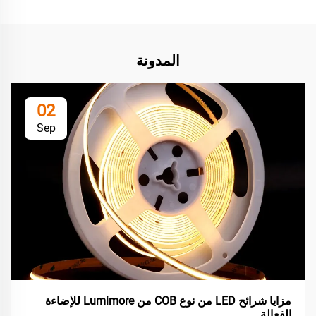
المدونة
02
Sep
مزايا شرائح LED من نوع COB من Lumimore للإضاءة
الفعالة