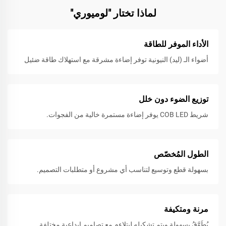
لماذا تختار "لوميوري"
الأداء الموفر للطاقة
أضواء الـ (ليد) النيونية توفر إضاءة مشرقة مع استهلاك طاقة ضئيل
توزيع الضوء دون خلل
شريط COB LED يوفر إضاءة مستمرة خالية من الفجوات.
الطول المُخصّص
بسهولة قطع وتوسيع لتناسب أي مشروع أو متطلبات التصميم.
مرنة ومتكيفة
يُطَوَّقُ بسهولة ويتم تشكيله ليتلاءم مع تصاميمٍ إبداعية مختلفة