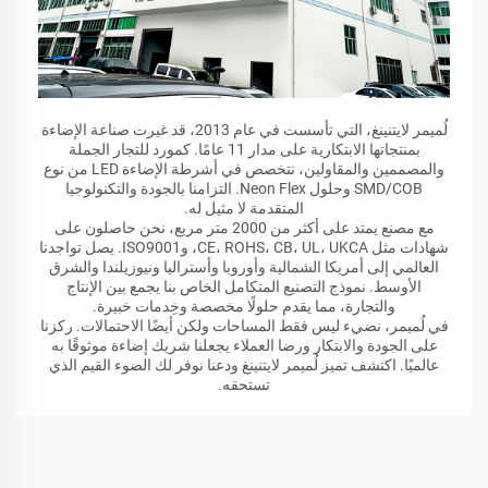
لُميمر لايتنينغ، التي تأسست في عام 2013، قد غيرت صناعة الإضاءة
بمنتجاتها الابتكارية على مدار 11 عامًا. كمورد للتجار الجملة
والمصممين والمقاولين، نتخصص في أشرطة الإضاءة LED من نوع
SMD/COB وحلول Neon Flex. التزامنا بالجودة والتكنولوجيا
المتقدمة لا مثيل له.
مع مصنع يمتد على أكثر من 2000 متر مربع، نحن حاصلون على
شهادات مثل CE، ROHS، CB، UL، UKCA، وISO9001. يصل تواجدنا
العالمي إلى أمريكا الشمالية وأوروبا وأستراليا ونيوزيلندا والشرق
الأوسط. نموذج التصنيع المتكامل الخاص بنا يجمع بين الإنتاج
والتجارة، مما يقدم حلولًا مخصصة وخِدمات خبيرة.
في لُميمر، نضيء ليس فقط المساحات ولكن أيضًا الاحتمالات. ركزنا
على الجودة والابتكار ورضا العملاء يجعلنا شريك إضاءة موثوقًا به
عالميًا. اكتشف تميز لُميمر لايتنينغ ودعنا نوفر لك الضوء القيم الذي
تستحقه.