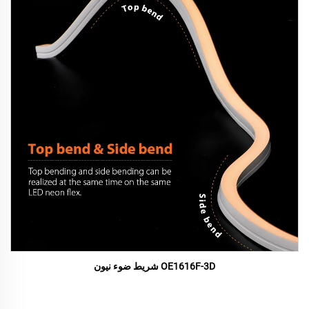
OE1616F-3D شريط ضوء نيون