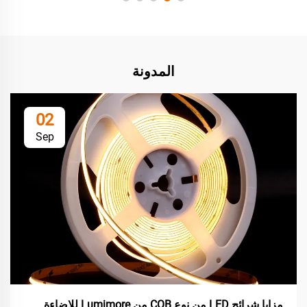
المدونة
02
Sep
مزايا شرائح LED من نوع COB من Lumimore للإضاءة