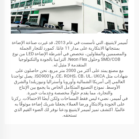
لُميمر لايتنينغ، التي تأسست في عام 2013، قد غيرت صناعة الإضاءة
بمنتجاتها الابتكارية على مدار 11 عامًا. كمورد للتجار الجملة
والمصممين والمقاولين، نتخصص في أشرطة الإضاءة LED من نوع
SMD/COB وحلول Neon Flex. التزامنا بالجودة والتكنولوجيا
المتقدمة لا مثيل له.
مع مصنع يمتد على أكثر من 2000 متر مربع، نحن حاصلون على
شهادات مثل CE، ROHS، CB، UL، UKCA، وISO9001. يصل تواجدنا
العالمي إلى أمريكا الشمالية وأوروبا وأستراليا ونيوزيلندا والشرق
الأوسط. نموذج التصنيع المتكامل الخاص بنا يجمع بين الإنتاج
والتجارة، مما يقدم حلولًا مخصصة وخِدمات خبيرة.
في لُميمر، نضيء ليس فقط المساحات ولكن أيضًا الاحتمالات. ركزنا
على الجودة والابتكار ورضا العملاء يجعلنا شريك إضاءة موثوقًا به
عالميًا. اكتشف تميز لُميمر لايتنينغ ودعنا نوفر لك الضوء القيم الذي
تستحقه.