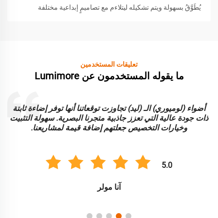
يُطَوَّقُ بسهولة ويتم تشكيله ليتلاءم مع تصاميمٍ إبداعية مختلفة
تعليقات المستخدمين
ما يقوله المستخدمون عن Lumimore
أضواء (لوميوري) الـ (ليد) تجاوزت توقعاتنا أنها توفر إضاءة ثابتة
ا
ذات جودة عالية التي تعزز جاذبية متجرنا البصرية. سهولة التثبيت
و
وخيارات التخصيص جعلتهم إضافة قيمة لمشاريعنا.
5.0
آنا مولر