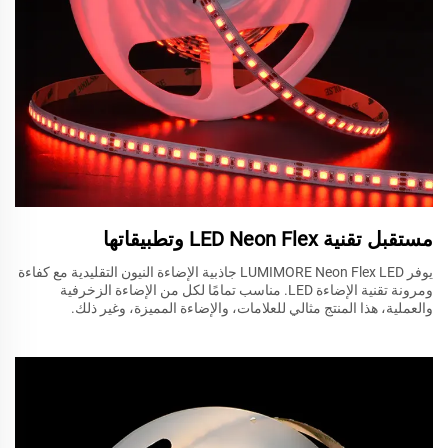
مستقبل تقنية LED Neon Flex وتطبيقاتها
يوفر LUMIMORE Neon Flex LED جاذبية الإضاءة النيون التقليدية مع كفاءة
ومرونة تقنية الإضاءة LED. مناسب تمامًا لكل من الإضاءة الزخرفية
والعملية، هذا المنتج مثالي للعلامات، والإضاءة المميزة، وغير ذلك.