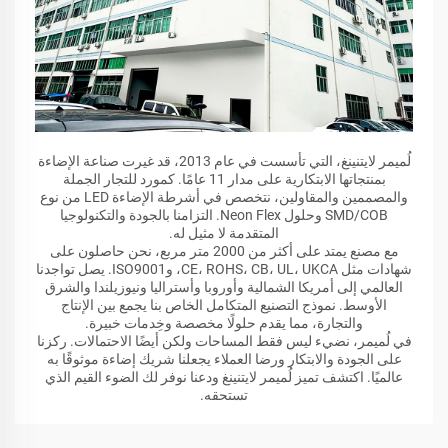
لُميمر لايتنينغ، التي تأسست في عام 2013، قد غيرت صناعة الإضاءة
بمنتجاتها الابتكارية على مدار 11 عامًا. كمورد للتجار الجملة
والمصممين والمقاولين، نتخصص في أشرطة الإضاءة LED من نوع
SMD/COB وحلول Neon Flex. التزامنا بالجودة والتكنولوجيا
المتقدمة لا مثيل له.
مع مصنع يمتد على أكثر من 2000 متر مربع، نحن حاصلون على
شهادات مثل CE، ROHS، CB، UL، UKCA، وISO9001. يصل تواجدنا
العالمي إلى أمريكا الشمالية وأوروبا وأستراليا ونيوزيلندا والشرق
الأوسط. نموذج التصنيع المتكامل الخاص بنا يجمع بين الإنتاج
والتجارة، مما يقدم حلولًا مخصصة وخِدمات خبيرة.
في لُميمر، نضيء ليس فقط المساحات ولكن أيضًا الاحتمالات. ركزنا
على الجودة والابتكار ورضا العملاء يجعلنا شريك إضاءة موثوقًا به
عالميًا. اكتشف تميز لُميمر لايتنينغ ودعنا نوفر لك الضوء القيم الذي
تستحقه.