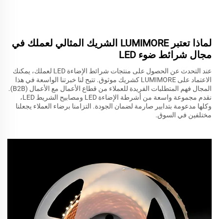
لماذا تعتبر LUMIMORE الشريك المثالي لعملك في
مجال شرائط ضوء LED
عند التحدث عن الحصول على منتجات شرائط الإضاءة LED لعملك، يمكنك
الاعتماد على LUMIMORE كشريك موثوق. تتيح لنا خبرتنا الواسعة في هذا
المجال فهم المتطلبات الفريدة للعملاء من قطاع الأعمال مع الأعمال (B2B).
نقدم مجموعة واسعة من أشرطة الإضاءة LED ومصابيح الشريط LED،
وكلها مدعومة بتدابير صارمة لضمان الجودة. التزامنا برضاء العملاء يجعلنا
مختلفين في السوق.