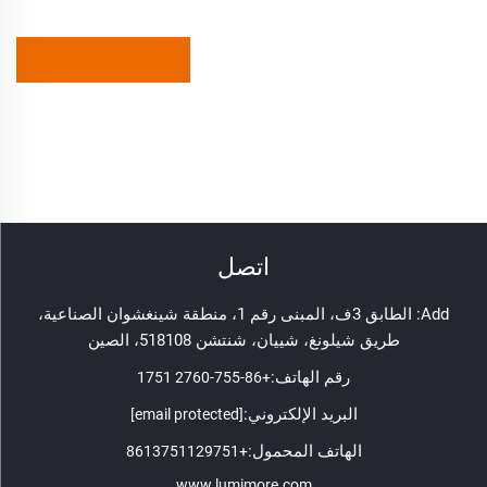
اتصل
Add: الطابق 3ف، المبنى رقم 1، منطقة شينغشوان الصناعية،
طريق شيلونغ، شييان، شنتشن 518108، الصين
رقم الهاتف:
+86-755-2760 1751
البريد الإلكتروني:
[email protected]
الهاتف المحمول:
+8613751129751
www.lumimore.com