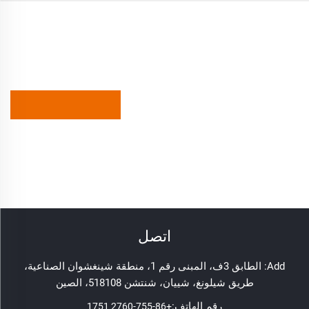
اتصل
Add: الطابق 3ف، المبنى رقم 1، منطقة شينغشوان الصناعية،
طريق شيلونغ، شييان، شنتشن 518108، الصين
رقم الهاتف:
+86-755-2760 1751