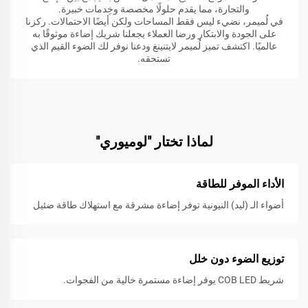
والتجارة، مما يقدم حلولًا مخصصة وخِدمات خبيرة.
في لُميمر، نضيء ليس فقط المساحات ولكن أيضًا الاحتمالات. ركزنا
على الجودة والابتكار ورضا العملاء يجعلنا شريك إضاءة موثوقًا به
عالميًا. اكتشف تميز لُميمر لايتنينغ ودعنا نوفر لك الضوء القيم الذي
تستحقه.
لماذا تختار "لوميوري"
الأداء الموفر للطاقة
أضواء الـ (ليد) النيونية توفر إضاءة مشرقة مع استهلاك طاقة ضئيل
توزيع الضوء دون خلل
شريط COB LED يوفر إضاءة مستمرة خالية من الفجوات.