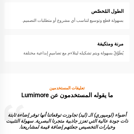
الطول المُخصّص
بسهولة قطع وتوسيع لتناسب أي مشروع أو متطلبات التصميم.
مرنة ومتكيفة
يُطَوَّقُ بسهولة ويتم تشكيله ليتلاءم مع تصاميمٍ إبداعية مختلفة
تعليقات المستخدمين
ما يقوله المستخدمون عن Lumimore
أضواء (لوميوري) الـ (ليد) تجاوزت توقعاتنا أنها توفر إضاءة ثابتة
ا
ذات جودة عالية التي تعزز جاذبية متجرنا البصرية. سهولة التثبيت
و
وخيارات التخصيص جعلتهم إضافة قيمة لمشاريعنا.