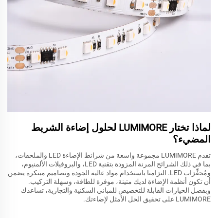
لماذا تختار LUMIMORE لحلول إضاءة الشريط
المضيء؟
تقدم LUMIMORE مجموعة واسعة من شرائط الإضاءة LED والملحقات،
بما في ذلك الشرائح المرنة المزودة بتقنية LED، والبروفيلات الألمنيوم،
ومُحفِّزات LED. التزامنا باستخدام مواد عالية الجودة وتصاميم مبتكرة يضمن
أن تكون أنظمة الإضاءة لديك متينة، موفرة للطاقة، وسهلة التركيب.
وبفضل الخيارات القابلة للتخصيص للمباني السكنية والتجارية، تساعدك
LUMIMORE على تحقيق الحل الأمثل لإضاءتك.