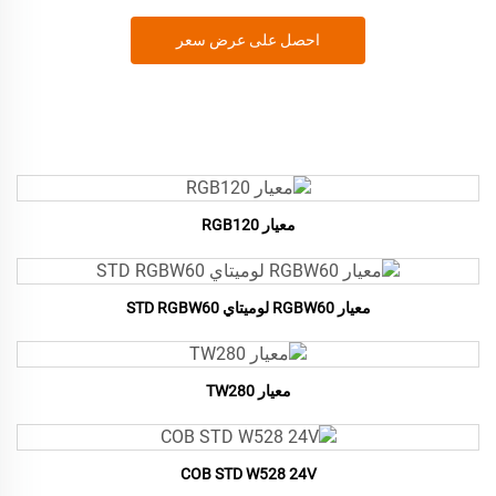
احصل على عرض سعر
معيار RGB120
معيار RGBW60 لوميتاي STD RGBW60
معيار TW280
COB STD W528 24V