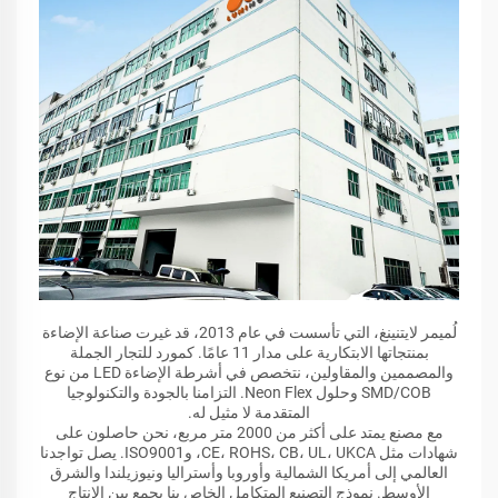
لُميمر لايتنينغ، التي تأسست في عام 2013، قد غيرت صناعة الإضاءة
بمنتجاتها الابتكارية على مدار 11 عامًا. كمورد للتجار الجملة
والمصممين والمقاولين، نتخصص في أشرطة الإضاءة LED من نوع
SMD/COB وحلول Neon Flex. التزامنا بالجودة والتكنولوجيا
المتقدمة لا مثيل له.
مع مصنع يمتد على أكثر من 2000 متر مربع، نحن حاصلون على
شهادات مثل CE، ROHS، CB، UL، UKCA، وISO9001. يصل تواجدنا
العالمي إلى أمريكا الشمالية وأوروبا وأستراليا ونيوزيلندا والشرق
الأوسط. نموذج التصنيع المتكامل الخاص بنا يجمع بين الإنتاج