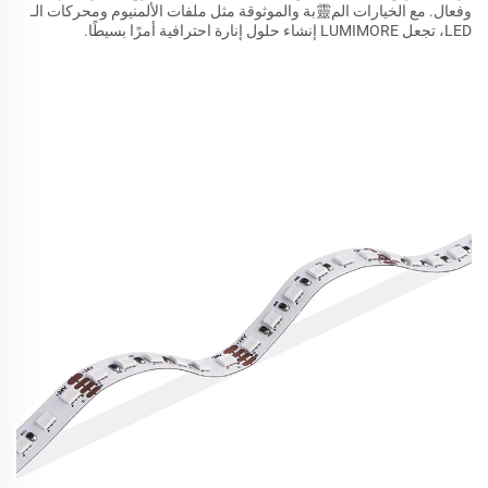
وفعال. مع الخيارات الم靈بة والموثوقة مثل ملفات الألمنيوم ومحركات الـ
LED، تجعل LUMIMORE إنشاء حلول إنارة احترافية أمرًا بسيطًا.