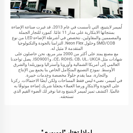
لُميمر لايتنينغ، التي تأسست في عام 2013، قد غيرت صناعة الإضاءة
بمنتجاتها الابتكارية على مدار 11 عامًا. كمورد للتجار الجملة
والمصممين والمقاولين، نتخصص في أشرطة الإضاءة LED من نوع
SMD/COB وحلول Neon Flex. التزامنا بالجودة والتكنولوجيا
المتقدمة لا مثيل له.
مع مصنع يمتد على أكثر من 2000 متر مربع، نحن حاصلون على
شهادات مثل CE، ROHS، CB، UL، UKCA، وISO9001. يصل تواجدنا
العالمي إلى أمريكا الشمالية وأوروبا وأستراليا ونيوزيلندا والشرق
الأوسط. نموذج التصنيع المتكامل الخاص بنا يجمع بين الإنتاج
والتجارة، مما يقدم حلولًا مخصصة وخِدمات خبيرة.
في لُميمر، نضيء ليس فقط المساحات ولكن أيضًا الاحتمالات. ركزنا
على الجودة والابتكار ورضا العملاء يجعلنا شريك إضاءة موثوقًا به
عالميًا. اكتشف تميز لُميمر لايتنينغ ودعنا نوفر لك الضوء القيم الذي
تستحقه.
لماذا تختار "لوميوري"