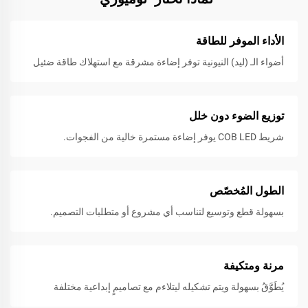
الأداء الموفر للطاقة
أضواء الـ (ليد) النيونية توفر إضاءة مشرقة مع استهلاك طاقة ضئيل
توزيع الضوء دون خلل
شريط COB LED يوفر إضاءة مستمرة خالية من الفجوات.
الطول المُخصّص
بسهولة قطع وتوسيع لتناسب أي مشروع أو متطلبات التصميم.
مرنة ومتكيفة
يُطَوَّقُ بسهولة ويتم تشكيله ليتلاءم مع تصاميمٍ إبداعية مختلفة