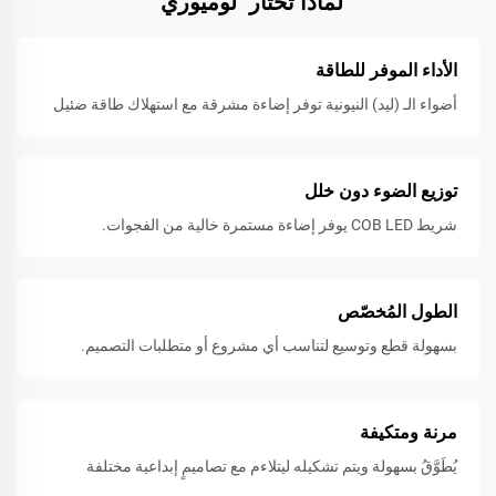
لماذا تختار "لوميوري"
الأداء الموفر للطاقة
أضواء الـ (ليد) النيونية توفر إضاءة مشرقة مع استهلاك طاقة ضئيل
توزيع الضوء دون خلل
شريط COB LED يوفر إضاءة مستمرة خالية من الفجوات.
الطول المُخصّص
بسهولة قطع وتوسيع لتناسب أي مشروع أو متطلبات التصميم.
مرنة ومتكيفة
يُطَوَّقُ بسهولة ويتم تشكيله ليتلاءم مع تصاميمٍ إبداعية مختلفة