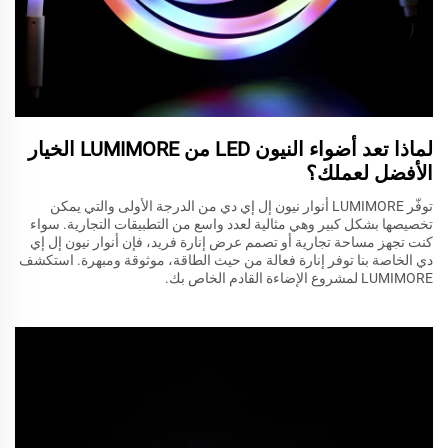
لماذا تعد أضواء النيون LED من LUMIMORE الخيار
الأفضل لعملك؟
توفّر LUMIMORE أنوار نيون إل إي دي من الدرجة الأولى والتي يمكن
تخصيصها بشكل كبير وهي مثالية لعدد واسع من التطبيقات التجارية. سواء
كنت تجهز مساحة تجارية أو تصمم عرض إنارة فريد، فإن أنوار نيون إل إي
دي الخاصة بنا توفر إنارة فعالة من حيث الطاقة، موثوقة ومبهرة. استكشف
LUMIMORE لمشروع الإضاءة القادم الخاص بك.