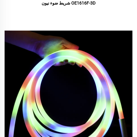
OE1616F-3D شريط ضوء نيون