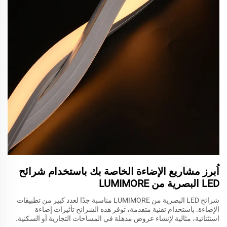
اُبرز مشاريع الإضاءة الخاصة بك باستخدام شرائح
LED البصرية من LUMIMORE
شرائح LED البصرية من LUMIMORE مناسبة جدًا لعدد كبير من تطبيقات
الإضاءة. باستخدام تقنية متقدمة، توفر هذه الشرائح تأثيرات إضاءة
استثنائية، مثالية لإنشاء عروض مذهلة في المساحات التجارية أو السكنية.