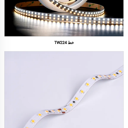
خط TW224