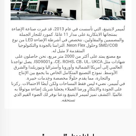
لُميمر لايتنينغ، التي تأسست في عام 2013، قد غيرت صناعة الإضاءة
بمنتجاتها الابتكارية على مدار 11 عامًا. كمورد للتجار الجملة
والمصممين والمقاولين، نتخصص في أشرطة الإضاءة LED من نوع
SMD/COB وحلول Neon Flex. التزامنا بالجودة والتكنولوجيا
المتقدمة لا مثيل له.
مع مصنع يمتد على أكثر من 2000 متر مربع، نحن حاصلون على
شهادات مثل CE، ROHS، CB، UL، UKCA، وISO9001. يصل تواجدنا
العالمي إلى أمريكا الشمالية وأوروبا وأستراليا ونيوزيلندا والشرق
الأوسط. نموذج التصنيع المتكامل الخاص بنا يجمع بين الإنتاج
والتجارة، مما يقدم حلولًا مخصصة وخِدمات خبيرة.
في لُميمر، نضيء ليس فقط المساحات ولكن أيضًا الاحتمالات. ركزنا
على الجودة والابتكار ورضا العملاء يجعلنا شريك إضاءة موثوقًا به
عالميًا. اكتشف تميز لُميمر لايتنينغ ودعنا نوفر لك الضوء القيم الذي
تستحقه.