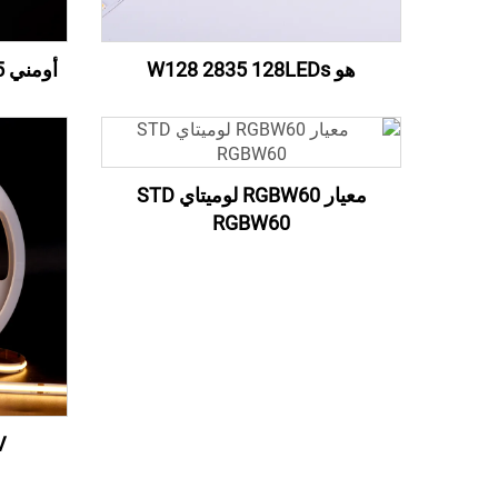
هو W128 2835 128LEDs
أومني 25 مم 360 درجة أضواء نيون
معيار RGBW60 لوميتاي STD
RGBW60
V