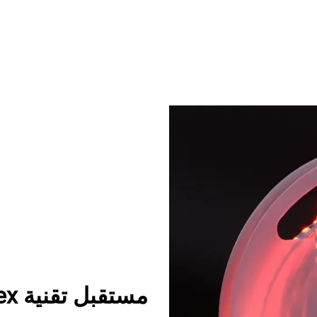
مستقبل تقنية LED Neon Flex وتطبيقاتها