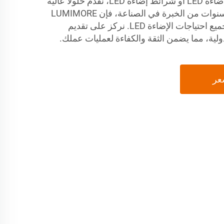
سواء كنت تحتاج إلى شرائط إضاءة LED أو شرائط إضاءة LED، نقدم حلولًا عالية
الجودة قابلة للتخصيص. ومع سنوات من الخبرة في الصناعة، فإن LUMIMORE
هو شريكك الموثوق به لتلبية جميع احتياجات الإضاءة LED. نركز على تقديم
دولية، مما يضمن الثقة والكفاءة لعمليات عملك.
عر