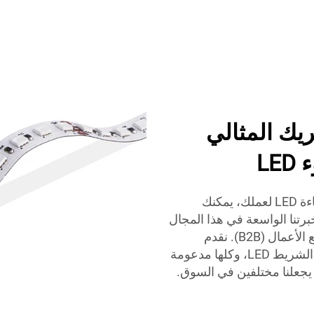
ر LUMIMORE الشريك المثالي
L
عند التحدث عن الحصول على منتجات شرائط الإضاءة LED لعملك، يمكنك
. تتيح لنا خبرتنا الواسعة في هذا المجال
فهم المتطلبات الفريدة للعملاء من قطاع الأعمال مع الأعمال (B2B). نقدم
مجموعة واسعة من أشرطة الإضاءة LED ومصابيح الشريط LED، وكلها مدعومة
ء يجعلنا مختلفين في السوق.