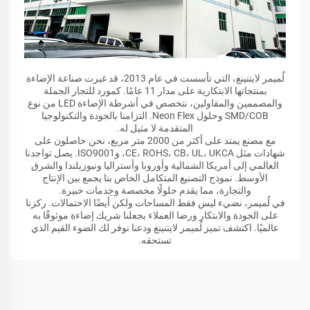
لُميمر لايتنينغ، التي تأسست في عام 2013، قد غيرت صناعة الإضاءة
بمنتجاتها الابتكارية على مدار 11 عامًا. كمورد للتجار الجملة
والمصممين والمقاولين، نتخصص في أشرطة الإضاءة LED من نوع
SMD/COB وحلول Neon Flex. التزامنا بالجودة والتكنولوجيا
المتقدمة لا مثيل له.
مع مصنع يمتد على أكثر من 2000 متر مربع، نحن حاصلون على
شهادات مثل CE، ROHS، CB، UL، UKCA، وISO9001. يصل تواجدنا
العالمي إلى أمريكا الشمالية وأوروبا وأستراليا ونيوزيلندا والشرق
الأوسط. نموذج التصنيع المتكامل الخاص بنا يجمع بين الإنتاج
والتجارة، مما يقدم حلولًا مخصصة وخِدمات خبيرة.
في لُميمر، نضيء ليس فقط المساحات ولكن أيضًا الاحتمالات. ركزنا
على الجودة والابتكار ورضا العملاء يجعلنا شريك إضاءة موثوقًا به
عالميًا. اكتشف تميز لُميمر لايتنينغ ودعنا نوفر لك الضوء القيم الذي
تستحقه.