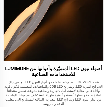
أضواء نيون LED المتميّزة وأدواتها من LUMIMORE
للاستخدامات الصناعية
تقدم LUMIMORE مجموعة شاملة من أنوار النيون LED، بما في ذلك
الشرائح المرنة LED، وشرائح COB LED والملحقات، المصممة لتكون قوية
وأداء عالي. مثالية لاستخدامات تجارية وصناعية متنوعة، تضمن منتجاتنا
كفاءة طاقة وسطوعاً مستمراً لفترة طويلة. استكشف مجموعتنا الواسعة
من أنوار النيون LED وشرائح LED البصرية، المثالية للمشاريع التي تتطلب
الدقة والمرونة.