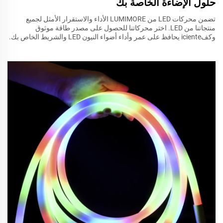
حلول الإضاءة الخاصة بك
تضمن محركات LED من LUMIMORE الأداء والاستقرار الأمثل لجميع
منتجاتنا من LED. اختر محركاتنا للحصول على مصدر طاقة موثوق
وكفiciente يحافظ على عمر وأداء أضواء النيون LED والشريط الخاص بك.