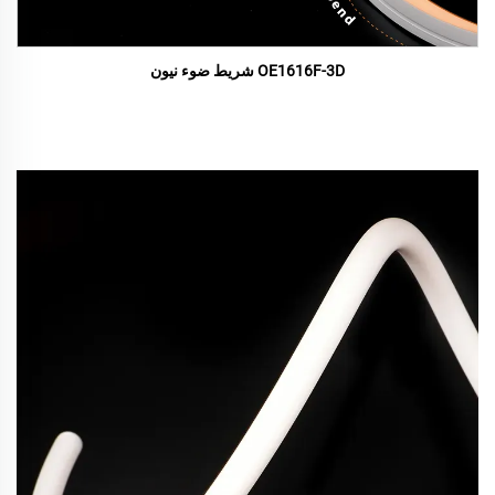
OE1616F-3D شريط ضوء نيون