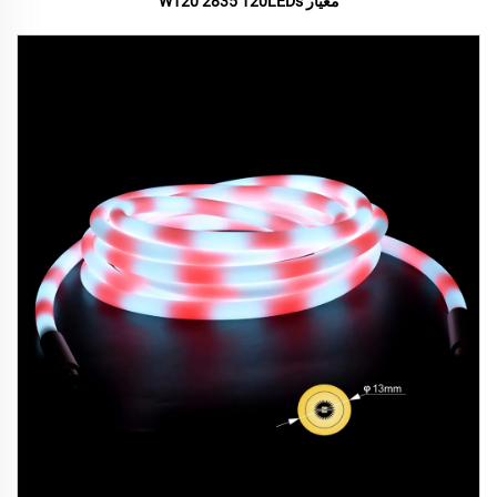
معيار W120 2835 120LEDs