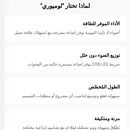
لماذا تختار "لوميوري"
الأداء الموفر للطاقة
أضواء الـ (ليد) النيونية توفر إضاءة مشرقة مع استهلاك طاقة ضئيل
توزيع الضوء دون خلل
شريط COB LED يوفر إضاءة مستمرة خالية من الفجوات.
الطول المُخصّص
بسهولة قطع وتوسيع لتناسب أي مشروع أو متطلبات التصميم.
مرنة ومتكيفة
يُطَوَّقُ بسهولة ويتم تشكيله ليتلاءم مع تصاميمٍ إبداعية مختلفة