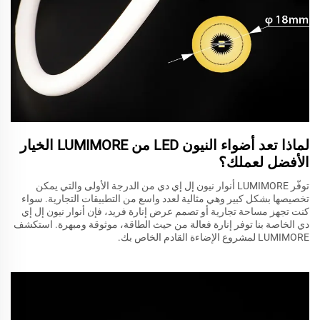
لماذا تعد أضواء النيون LED من LUMIMORE الخيار
الأفضل لعملك؟
توفّر LUMIMORE أنوار نيون إل إي دي من الدرجة الأولى والتي يمكن
تخصيصها بشكل كبير وهي مثالية لعدد واسع من التطبيقات التجارية. سواء
كنت تجهز مساحة تجارية أو تصمم عرض إنارة فريد، فإن أنوار نيون إل إي
دي الخاصة بنا توفر إنارة فعالة من حيث الطاقة، موثوقة ومبهرة. استكشف
LUMIMORE لمشروع الإضاءة القادم الخاص بك.