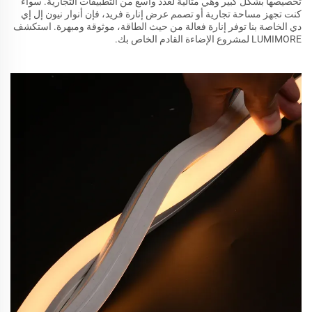
تخصيصها بشكل كبير وهي مثالية لعدد واسع من التطبيقات التجارية. سواء
كنت تجهز مساحة تجارية أو تصمم عرض إنارة فريد، فإن أنوار نيون إل إي
دي الخاصة بنا توفر إنارة فعالة من حيث الطاقة، موثوقة ومبهرة. استكشف
LUMIMORE لمشروع الإضاءة القادم الخاص بك.