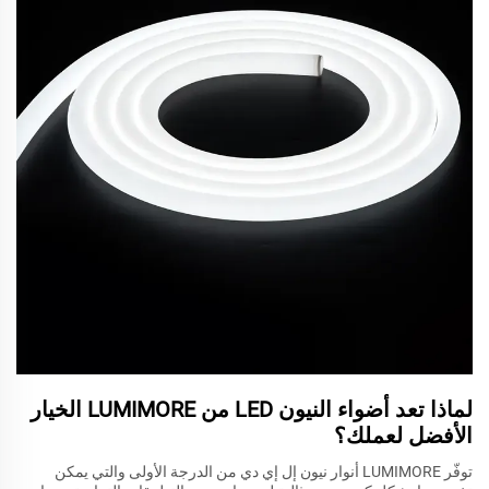
لماذا تعد أضواء النيون LED من LUMIMORE الخيار
الأفضل لعملك؟
توفّر LUMIMORE أنوار نيون إل إي دي من الدرجة الأولى والتي يمكن