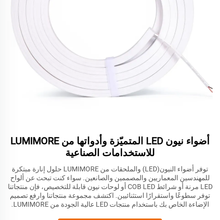
أضواء نيون LED المتميّزة وأدواتها من LUMIMORE
للاستخدامات الصناعية
توفر أضواء النيون(LED) والملحقات من LUMIMORE حلول إنارة مبتكرة
للمهندسين المعماريين والمصممين والصانعين. سواء كنت تبحث عن ألواح
LED مرنة أو شرائط COB LED أو لوحات نيون قابلة للتخصيص، فإن منتجاتنا
توفر سطوعًا واستقرارًا استثنائيين. اكتشف مجموعة منتجاتنا وارفع تصميم
الإضاءة الخاص بك باستخدام منتجات LED عالية الجودة من LUMIMORE.