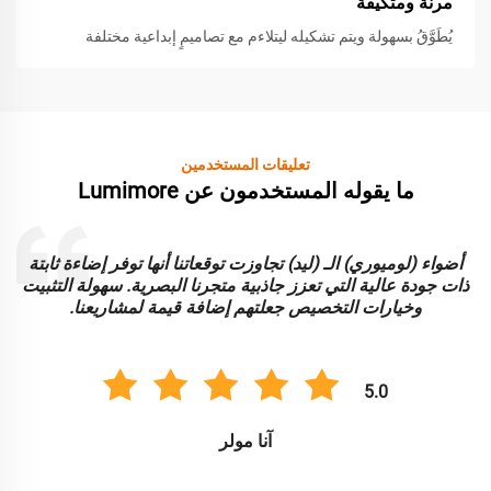
مرنة ومتكيفة
يُطَوَّقُ بسهولة ويتم تشكيله ليتلاءم مع تصاميمٍ إبداعية مختلفة
تعليقات المستخدمين
ما يقوله المستخدمون عن Lumimore
أضواء (لوميوري) الـ (ليد) تجاوزت توقعاتنا أنها توفر إضاءة ثابتة
ا
ذات جودة عالية التي تعزز جاذبية متجرنا البصرية. سهولة التثبيت
و
وخيارات التخصيص جعلتهم إضافة قيمة لمشاريعنا.
5.0
آنا مولر