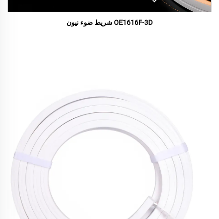
OE1616F-3D شريط ضوء نيون