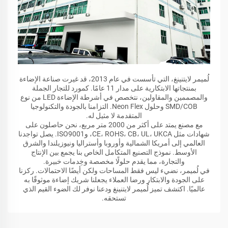
لُميمر لايتنينغ، التي تأسست في عام 2013، قد غيرت صناعة الإضاءة
بمنتجاتها الابتكارية على مدار 11 عامًا. كمورد للتجار الجملة
والمصممين والمقاولين، نتخصص في أشرطة الإضاءة LED من نوع
SMD/COB وحلول Neon Flex. التزامنا بالجودة والتكنولوجيا
المتقدمة لا مثيل له.
مع مصنع يمتد على أكثر من 2000 متر مربع، نحن حاصلون على
شهادات مثل CE، ROHS، CB، UL، UKCA، وISO9001. يصل تواجدنا
العالمي إلى أمريكا الشمالية وأوروبا وأستراليا ونيوزيلندا والشرق
الأوسط. نموذج التصنيع المتكامل الخاص بنا يجمع بين الإنتاج
والتجارة، مما يقدم حلولًا مخصصة وخِدمات خبيرة.
في لُميمر، نضيء ليس فقط المساحات ولكن أيضًا الاحتمالات. ركزنا
على الجودة والابتكار ورضا العملاء يجعلنا شريك إضاءة موثوقًا به
عالميًا. اكتشف تميز لُميمر لايتنينغ ودعنا نوفر لك الضوء القيم الذي
تستحقه.