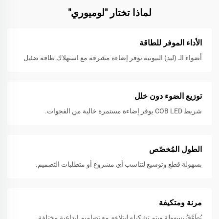
لماذا تختار "لوميوري"
الأداء الموفر للطاقة
أضواء الـ (ليد) النيونية توفر إضاءة مشرقة مع استهلاك طاقة ضئيل
توزيع الضوء دون خلل
شريط COB LED يوفر إضاءة مستمرة خالية من الفجوات.
الطول المُخصّص
بسهولة قطع وتوسيع لتناسب أي مشروع أو متطلبات التصميم.
مرنة ومتكيفة
يُطَوَّقُ بسهولة ويتم تشكيله ليتلاءم مع تصاميمٍ إبداعية مختلفة