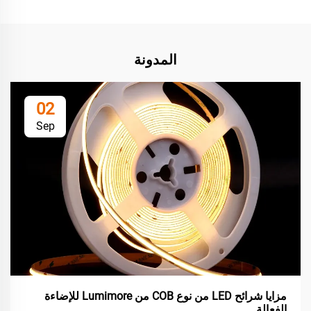
المدونة
02
Sep
مزايا شرائح LED من نوع COB من Lumimore للإضاءة
الفعالة