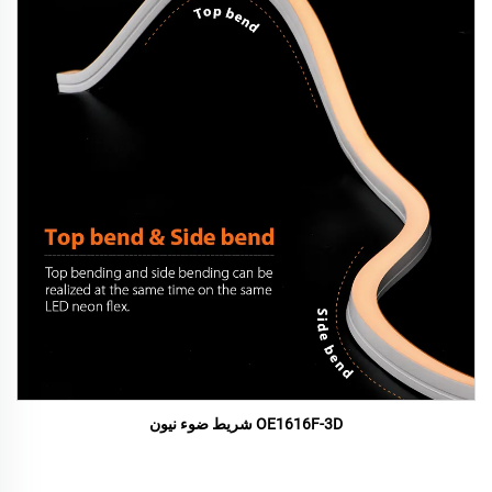
OE1616F-3D شريط ضوء نيون