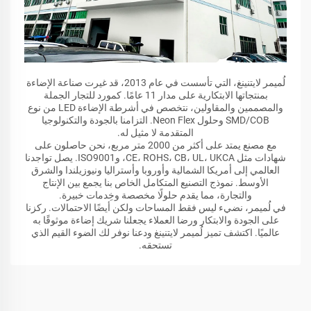
لُميمر لايتنينغ، التي تأسست في عام 2013، قد غيرت صناعة الإضاءة
بمنتجاتها الابتكارية على مدار 11 عامًا. كمورد للتجار الجملة
والمصممين والمقاولين، نتخصص في أشرطة الإضاءة LED من نوع
SMD/COB وحلول Neon Flex. التزامنا بالجودة والتكنولوجيا
المتقدمة لا مثيل له.
مع مصنع يمتد على أكثر من 2000 متر مربع، نحن حاصلون على
شهادات مثل CE، ROHS، CB، UL، UKCA، وISO9001. يصل تواجدنا
العالمي إلى أمريكا الشمالية وأوروبا وأستراليا ونيوزيلندا والشرق
الأوسط. نموذج التصنيع المتكامل الخاص بنا يجمع بين الإنتاج
والتجارة، مما يقدم حلولًا مخصصة وخِدمات خبيرة.
في لُميمر، نضيء ليس فقط المساحات ولكن أيضًا الاحتمالات. ركزنا
على الجودة والابتكار ورضا العملاء يجعلنا شريك إضاءة موثوقًا به
عالميًا. اكتشف تميز لُميمر لايتنينغ ودعنا نوفر لك الضوء القيم الذي
تستحقه.