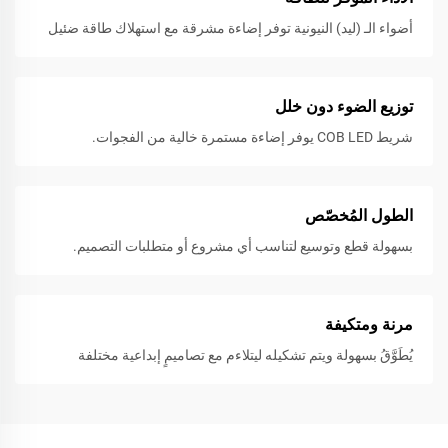
أضواء الـ (ليد) النيونية توفر إضاءة مشرقة مع استهلاك طاقة ضئيل
توزيع الضوء دون خلل
شريط COB LED يوفر إضاءة مستمرة خالية من الفجوات.
الطول المُخصّص
بسهولة قطع وتوسيع لتناسب أي مشروع أو متطلبات التصميم.
مرنة ومتكيفة
يُطَوَّقُ بسهولة ويتم تشكيله ليتلاءم مع تصاميمٍ إبداعية مختلفة