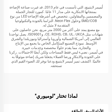
لُميمر لايتنينغ، التي تأسست في عام 2013، قد غيرت صناعة الإضاءة
بمنتجاتها الابتكارية على مدار 11 عامًا. كمورد للتجار الجملة
والمصممين والمقاولين، نتخصص في أشرطة الإضاءة LED من نوع
SMD/COB وحلول Neon Flex. التزامنا بالجودة والتكنولوجيا
المتقدمة لا مثيل له.
مع مصنع يمتد على أكثر من 2000 متر مربع، نحن حاصلون على
شهادات مثل CE، ROHS، CB، UL، UKCA، وISO9001. يصل تواجدنا
العالمي إلى أمريكا الشمالية وأوروبا وأستراليا ونيوزيلندا والشرق
الأوسط. نموذج التصنيع المتكامل الخاص بنا يجمع بين الإنتاج
والتجارة، مما يقدم حلولًا مخصصة وخِدمات خبيرة.
في لُميمر، نضيء ليس فقط المساحات ولكن أيضًا الاحتمالات. ركزنا
على الجودة والابتكار ورضا العملاء يجعلنا شريك إضاءة موثوقًا به
عالميًا. اكتشف تميز لُميمر لايتنينغ ودعنا نوفر لك الضوء القيم الذي
تستحقه.
لماذا تختار "لوميوري"
الأداء الموفر للطاقة