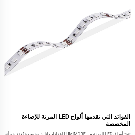
الفوائد التي تقدمها ألواح LED المرنة للإضاءة
المخصصة
تتيح أوراق LED المرنة من LUMIMORE إعدادات إنارة مخصصة تُعزز جو أي