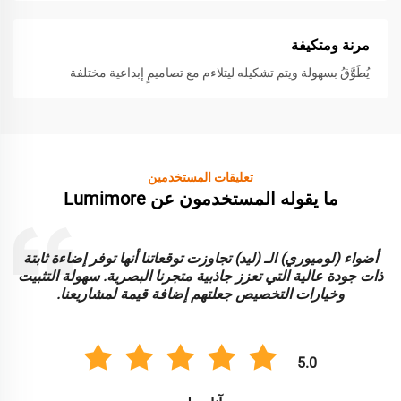
مرنة ومتكيفة
يُطَوَّقُ بسهولة ويتم تشكيله ليتلاءم مع تصاميمٍ إبداعية مختلفة
تعليقات المستخدمين
ما يقوله المستخدمون عن Lumimore
أضواء (لوميوري) الـ (ليد) تجاوزت توقعاتنا أنها توفر إضاءة ثابتة
ا
ذات جودة عالية التي تعزز جاذبية متجرنا البصرية. سهولة التثبيت
و
وخيارات التخصيص جعلتهم إضافة قيمة لمشاريعنا.
5.0