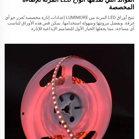
المخصصة
تتيح أوراق LED المرنة من LUMIMORE إعدادات إنارة مخصصة تُعزز جو أي
غرفة. وبفضل مرونتها وسهولة استخدامها، يمكن قص هذه الأوراق لتناسب
أي مساحة، مما يجعلها الخيار الأول للتصاميم الإبداعية للإنارة.