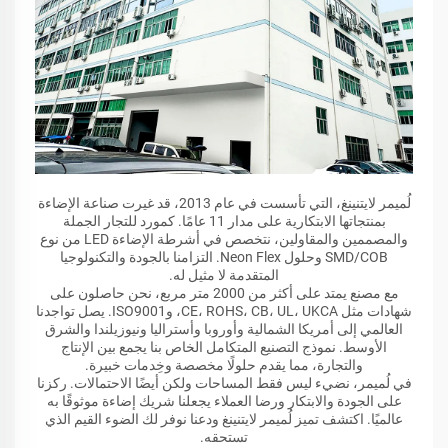
لُميمر لايتنينغ، التي تأسست في عام 2013، قد غيرت صناعة الإضاءة
بمنتجاتها الابتكارية على مدار 11 عامًا. كمورد للتجار الجملة
والمصممين والمقاولين، نتخصص في أشرطة الإضاءة LED من نوع
SMD/COB وحلول Neon Flex. التزامنا بالجودة والتكنولوجيا
المتقدمة لا مثيل له.
مع مصنع يمتد على أكثر من 2000 متر مربع، نحن حاصلون على
شهادات مثل CE، ROHS، CB، UL، UKCA، وISO9001. يصل تواجدنا
العالمي إلى أمريكا الشمالية وأوروبا وأستراليا ونيوزيلندا والشرق
الأوسط. نموذج التصنيع المتكامل الخاص بنا يجمع بين الإنتاج
والتجارة، مما يقدم حلولًا مخصصة وخِدمات خبيرة.
في لُميمر، نضيء ليس فقط المساحات ولكن أيضًا الاحتمالات. ركزنا
على الجودة والابتكار ورضا العملاء يجعلنا شريك إضاءة موثوقًا به
عالميًا. اكتشف تميز لُميمر لايتنينغ ودعنا نوفر لك الضوء القيم الذي
تستحقه.