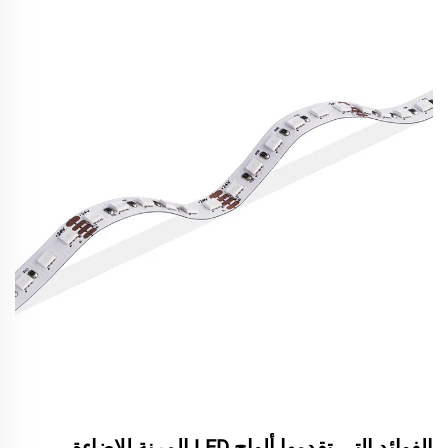
الفوائد التي تقدمها ألواح LED المرنة للإضاءة