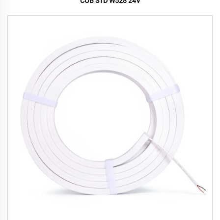
COB STD W528 24V