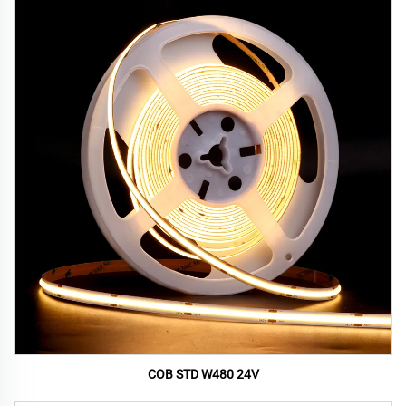
COB STD W480 24V