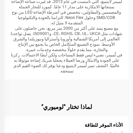
لُميمر لايتنينغ، التي تأسست في عام 2013، قد غيرت صناعة الإضاءة
بمنتجاتها الابتكارية على مدار 11 عامًا. كمورد للتجار الجملة
والمصممين والمقاولين، نتخصص في أشرطة الإضاءة LED من نوع
SMD/COB وحلول Neon Flex. التزامنا بالجودة والتكنولوجيا
المتقدمة لا مثيل له.
مع مصنع يمتد على أكثر من 2000 متر مربع، نحن حاصلون على
شهادات مثل CE، ROHS، CB، UL، UKCA، وISO9001. يصل تواجدنا
العالمي إلى أمريكا الشمالية وأوروبا وأستراليا ونيوزيلندا والشرق
الأوسط. نموذج التصنيع المتكامل الخاص بنا يجمع بين الإنتاج
والتجارة، مما يقدم حلولًا مخصصة وخِدمات خبيرة.
في لُميمر، نضيء ليس فقط المساحات ولكن أيضًا الاحتمالات. ركزنا
على الجودة والابتكار ورضا العملاء يجعلنا شريك إضاءة موثوقًا به
عالميًا. اكتشف تميز لُميمر لايتنينغ ودعنا نوفر لك الضوء القيم الذي
تستحقه.
لماذا تختار "لوميوري"
الأداء الموفر للطاقة