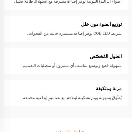
أضواء الـ (ليد) النيونية توفر إضاءة مشرقة مع استهلاك طاقة ضئيل
توزيع الضوء دون خلل
شريط COB LED يوفر إضاءة مستمرة خالية من الفجوات.
الطول المُخصّص
بسهولة قطع وتوسيع لتناسب أي مشروع أو متطلبات التصميم.
مرنة ومتكيفة
يُطَوَّقُ بسهولة ويتم تشكيله ليتلاءم مع تصاميمٍ إبداعية مختلفة