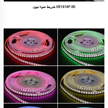
OE1616F-3D شريط ضوء نيون