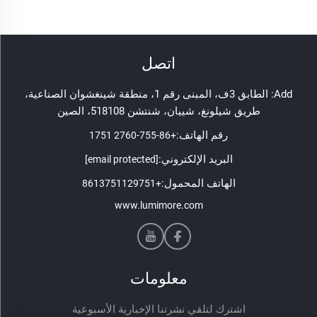
اتصل
Add: الطابق 3ف، المبنى رقم 1، منطقة شينغشوان الصناعية،
طريق شيلونغ، شييان، شنتشن 518108، الصين
رقم الهاتف:
+86-755-2760 1751
البريد الإلكتروني:
[email protected]
الهاتف المحمول:
+8613751129751
www.lumimore.com
معلومات
اشترك لتلقي نشرتنا الإخبارية الأسبوعية