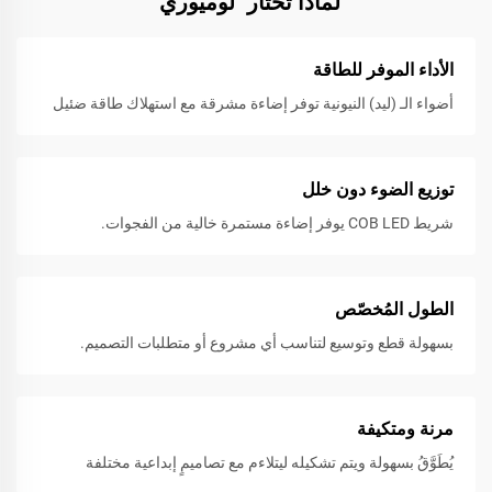
لماذا تختار "لوميوري"
الأداء الموفر للطاقة
أضواء الـ (ليد) النيونية توفر إضاءة مشرقة مع استهلاك طاقة ضئيل
توزيع الضوء دون خلل
شريط COB LED يوفر إضاءة مستمرة خالية من الفجوات.
الطول المُخصّص
بسهولة قطع وتوسيع لتناسب أي مشروع أو متطلبات التصميم.
مرنة ومتكيفة
يُطَوَّقُ بسهولة ويتم تشكيله ليتلاءم مع تصاميمٍ إبداعية مختلفة