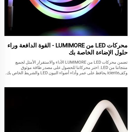
محركات LED من LUMIMORE - القوة الدافعة وراء
حلول الإضاءة الخاصة بك
تضمن محركات LED من LUMIMORE الأداء والاستقرار الأمثل لجميع
منتجاتنا من LED. اختر محركاتنا للحصول على مصدر طاقة موثوق
وكفiciente يحافظ على عمر وأداء أضواء النيون LED والشريط الخاص بك.