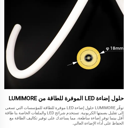
حلول إضاءة LED الموفرة للطاقة من LUMIMORE
توفّر LUMIMORE حلول إضاءة LED موفرة للطاقة للمؤسسات التي تسعى
إلى تقليل بصمتها الكربونية. تستخدم شرائح LED والملفات الخاصة بنا طاقة
أقل بينما توفر إضاءة ساطعة، مما يساعدك على توفير تكاليف الطاقة مع
الحفاظ على أداء الإضاءة العالي.