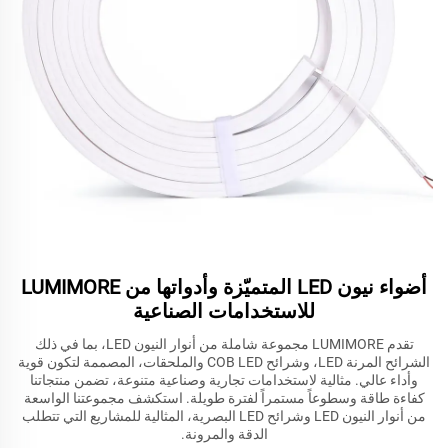
أضواء نيون LED المتميّزة وأدواتها من LUMIMORE
للاستخدامات الصناعية
تقدم LUMIMORE مجموعة شاملة من أنوار النيون LED، بما في ذلك
الشرائح المرنة LED، وشرائح COB LED والملحقات، المصممة لتكون قوية
وأداء عالي. مثالية لاستخدامات تجارية وصناعية متنوعة، تضمن منتجاتنا
كفاءة طاقة وسطوعاً مستمراً لفترة طويلة. استكشف مجموعتنا الواسعة
من أنوار النيون LED وشرائح LED البصرية، المثالية للمشاريع التي تتطلب
الدقة والمرونة.