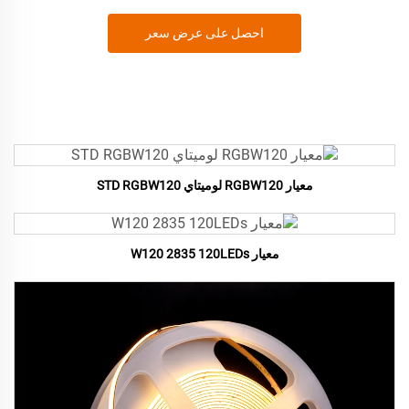
احصل على عرض سعر
معيار RGBW120 لوميتاي STD RGBW120
معيار W120 2835 120LEDs