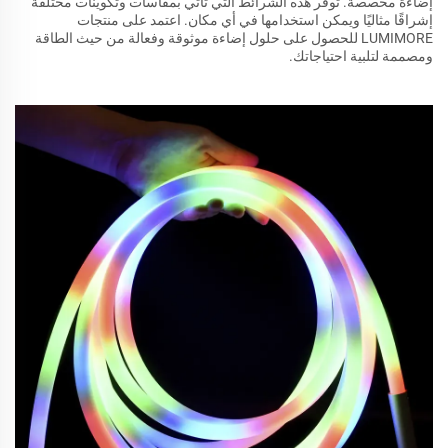
إضاءة مخصصة. توفر هذه الشرائط التي تأتي بمقاسات وتكوينات مختلفة
إشراقًا مثاليًا ويمكن استخدامها في أي مكان. اعتمد على منتجات
LUMIMORE للحصول على حلول إضاءة موثوقة وفعالة من حيث الطاقة
ومصممة لتلبية احتياجاتك.