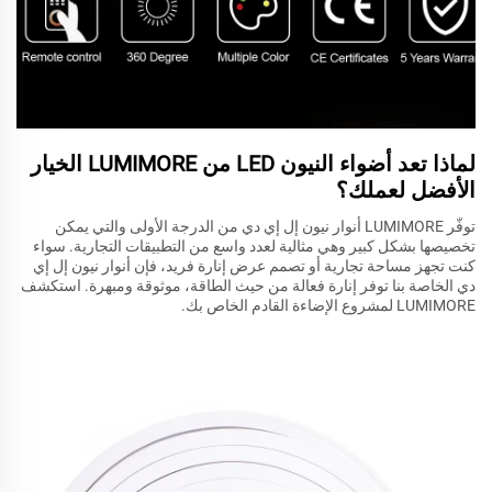
لماذا تعد أضواء النيون LED من LUMIMORE الخيار
الأفضل لعملك؟
توفّر LUMIMORE أنوار نيون إل إي دي من الدرجة الأولى والتي يمكن
تخصيصها بشكل كبير وهي مثالية لعدد واسع من التطبيقات التجارية. سواء
كنت تجهز مساحة تجارية أو تصمم عرض إنارة فريد، فإن أنوار نيون إل إي
دي الخاصة بنا توفر إنارة فعالة من حيث الطاقة، موثوقة ومبهرة. استكشف
LUMIMORE لمشروع الإضاءة القادم الخاص بك.