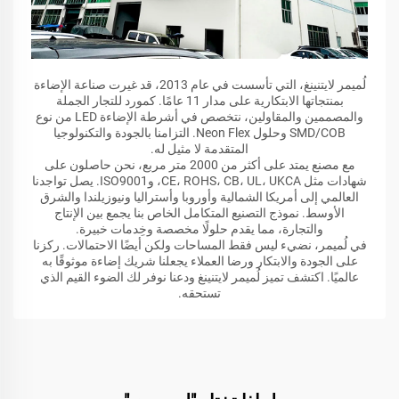
لُميمر لايتنينغ، التي تأسست في عام 2013، قد غيرت صناعة الإضاءة
بمنتجاتها الابتكارية على مدار 11 عامًا. كمورد للتجار الجملة
والمصممين والمقاولين، نتخصص في أشرطة الإضاءة LED من نوع
SMD/COB وحلول Neon Flex. التزامنا بالجودة والتكنولوجيا
المتقدمة لا مثيل له.
مع مصنع يمتد على أكثر من 2000 متر مربع، نحن حاصلون على
شهادات مثل CE، ROHS، CB، UL، UKCA، وISO9001. يصل تواجدنا
العالمي إلى أمريكا الشمالية وأوروبا وأستراليا ونيوزيلندا والشرق
الأوسط. نموذج التصنيع المتكامل الخاص بنا يجمع بين الإنتاج
والتجارة، مما يقدم حلولًا مخصصة وخِدمات خبيرة.
في لُميمر، نضيء ليس فقط المساحات ولكن أيضًا الاحتمالات. ركزنا
على الجودة والابتكار ورضا العملاء يجعلنا شريك إضاءة موثوقًا به
عالميًا. اكتشف تميز لُميمر لايتنينغ ودعنا نوفر لك الضوء القيم الذي
تستحقه.