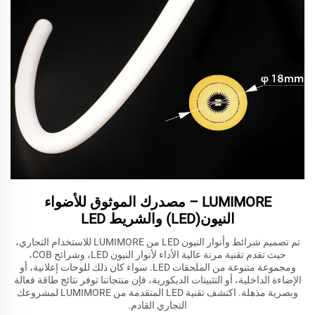
LUMIMORE – مصدرك الموثوق للأضواء
النيون(LED) والشريط LED
تم تصميم شرائط وأنوار النيون LED من LUMIMORE للاستخدام التجاري،
حيث تقدم تقنية مرنة عالية الأداء لأنوار النيون LED، وشرائح COB،
ومجموعة متنوعة من الملحقات LED. سواء كان ذلك للوحات إعلانية، أو
الإضاءة الداخلية، أو التثبيتات الديكورية، فإن منتجاتنا توفر نتائج طاقة فعالة
وبصرية مذهلة. اكتشف تقنية LED المتقدمة من LUMIMORE لمشروعك
التجاري القادم.