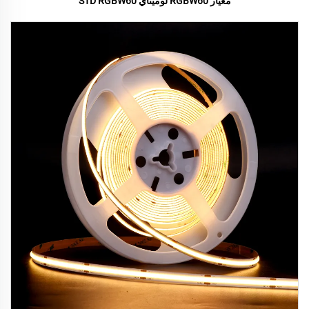
معيار RGBW60 لوميتاي STD RGBW60