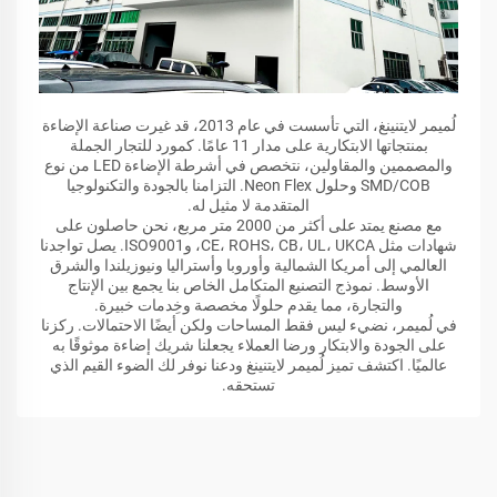
لُميمر لايتنينغ، التي تأسست في عام 2013، قد غيرت صناعة الإضاءة
بمنتجاتها الابتكارية على مدار 11 عامًا. كمورد للتجار الجملة
والمصممين والمقاولين، نتخصص في أشرطة الإضاءة LED من نوع
SMD/COB وحلول Neon Flex. التزامنا بالجودة والتكنولوجيا
المتقدمة لا مثيل له.
مع مصنع يمتد على أكثر من 2000 متر مربع، نحن حاصلون على
شهادات مثل CE، ROHS، CB، UL، UKCA، وISO9001. يصل تواجدنا
العالمي إلى أمريكا الشمالية وأوروبا وأستراليا ونيوزيلندا والشرق
الأوسط. نموذج التصنيع المتكامل الخاص بنا يجمع بين الإنتاج
والتجارة، مما يقدم حلولًا مخصصة وخِدمات خبيرة.
في لُميمر، نضيء ليس فقط المساحات ولكن أيضًا الاحتمالات. ركزنا
على الجودة والابتكار ورضا العملاء يجعلنا شريك إضاءة موثوقًا به
عالميًا. اكتشف تميز لُميمر لايتنينغ ودعنا نوفر لك الضوء القيم الذي
تستحقه.