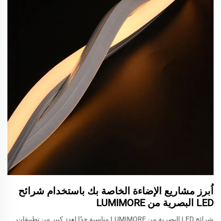
اُبرز مشاريع الإضاءة الخاصة بك باستخدام شرائح
LED البصرية من LUMIMORE
شرائح LED البصرية من LUMIMORE مناسبة جدًا لعدد كبير من تطبيقات