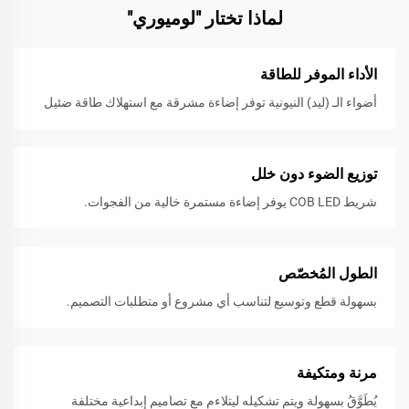
لماذا تختار "لوميوري"
الأداء الموفر للطاقة
أضواء الـ (ليد) النيونية توفر إضاءة مشرقة مع استهلاك طاقة ضئيل
توزيع الضوء دون خلل
شريط COB LED يوفر إضاءة مستمرة خالية من الفجوات.
الطول المُخصّص
بسهولة قطع وتوسيع لتناسب أي مشروع أو متطلبات التصميم.
مرنة ومتكيفة
يُطَوَّقُ بسهولة ويتم تشكيله ليتلاءم مع تصاميمٍ إبداعية مختلفة