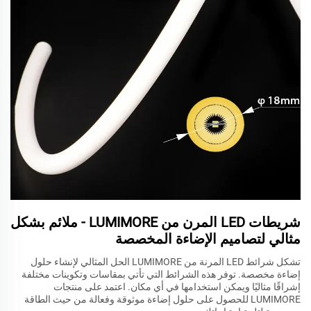
شريطات LED المرن من LUMIMORE - ملائم بشكل
مثالي لتصاميم الإضاءة المخصصة
تشكل شرائط LED المرنة من LUMIMORE الحل المثالي لإنشاء حلول
إضاءة مخصصة. توفر هذه الشرائط التي تأتي بمقاسات وتكوينات مختلفة
إشراقًا مثاليًا ويمكن استخدامها في أي مكان. اعتمد على منتجات
LUMIMORE للحصول على حلول إضاءة موثوقة وفعالة من حيث الطاقة