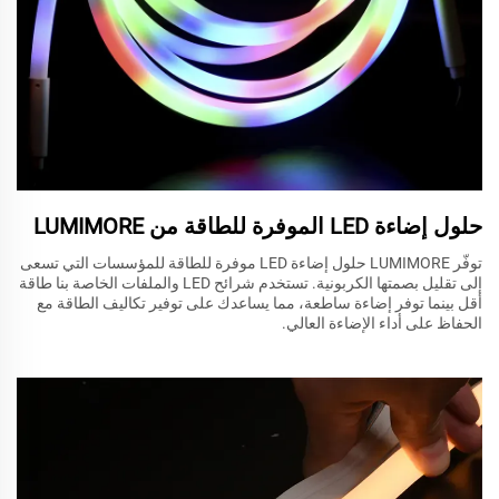
حلول إضاءة LED الموفرة للطاقة من LUMIMORE
توفّر LUMIMORE حلول إضاءة LED موفرة للطاقة للمؤسسات التي تسعى
إلى تقليل بصمتها الكربونية. تستخدم شرائح LED والملفات الخاصة بنا طاقة
أقل بينما توفر إضاءة ساطعة، مما يساعدك على توفير تكاليف الطاقة مع
الحفاظ على أداء الإضاءة العالي.