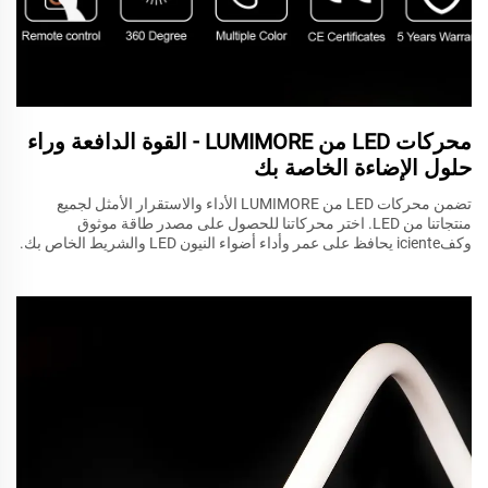
محركات LED من LUMIMORE - القوة الدافعة وراء
حلول الإضاءة الخاصة بك
تضمن محركات LED من LUMIMORE الأداء والاستقرار الأمثل لجميع
منتجاتنا من LED. اختر محركاتنا للحصول على مصدر طاقة موثوق
وكفiciente يحافظ على عمر وأداء أضواء النيون LED والشريط الخاص بك.