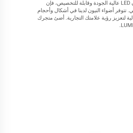
إذا كنت تبحث عن لوحات نيون LED عالية الجودة وقابلة للتخصيص، فإن
 المثالي. تتوفر أضواء النيون لدينا في أشكال وأحجام
الية لتعزيز رؤية علامتك التجارية. أضئ متجرك