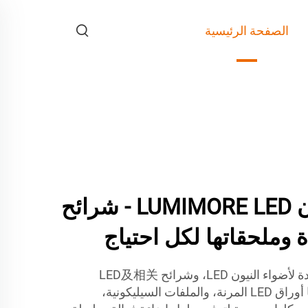
الصفحة الرئيسية
حلول إضاءة نيون LUMIMORE LED - شرائح
LUMIMORE هو وجهتك الوحيدة لأضواء النيون LED، وشرائح LED及相关
الإكسسوارات. تشمل منتجاتنا أوراق LED المرنة، والملفات السيليكونية،