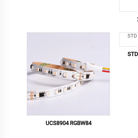
معيار RGBW120 لوميتاي STD
UCS8904 RGBW84