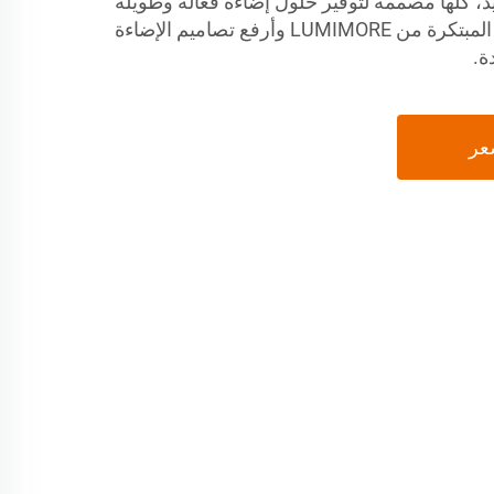
البصرية LED والمزيد، كلها مصممة لتوفير حلول إضاءة فعالة وطويلة
الأمد. استكشف منتجات LED المبتكرة من LUMIMORE وأرفع تصاميم الإضاءة
ة.
عر