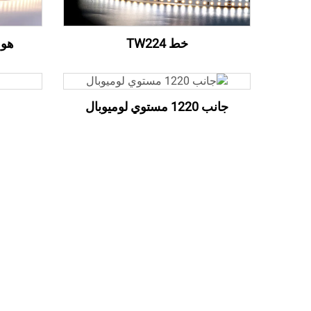
خط TW224
هو 60 2835 128LEDs
جانب 1220 مستوي لوميوبال