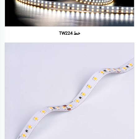
خط TW224