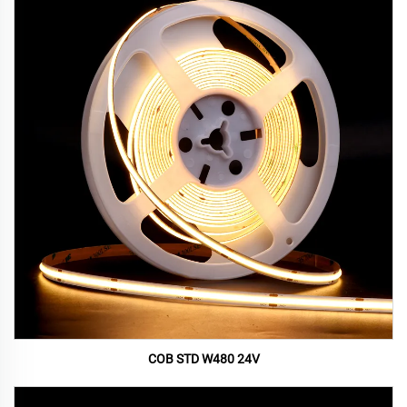
COB STD W480 24V