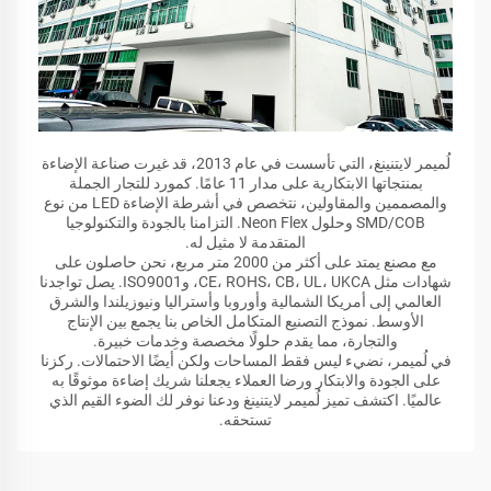
لُميمر لايتنينغ، التي تأسست في عام 2013، قد غيرت صناعة الإضاءة
بمنتجاتها الابتكارية على مدار 11 عامًا. كمورد للتجار الجملة
والمصممين والمقاولين، نتخصص في أشرطة الإضاءة LED من نوع
SMD/COB وحلول Neon Flex. التزامنا بالجودة والتكنولوجيا
المتقدمة لا مثيل له.
مع مصنع يمتد على أكثر من 2000 متر مربع، نحن حاصلون على
شهادات مثل CE، ROHS، CB، UL، UKCA، وISO9001. يصل تواجدنا
العالمي إلى أمريكا الشمالية وأوروبا وأستراليا ونيوزيلندا والشرق
الأوسط. نموذج التصنيع المتكامل الخاص بنا يجمع بين الإنتاج
والتجارة، مما يقدم حلولًا مخصصة وخِدمات خبيرة.
في لُميمر، نضيء ليس فقط المساحات ولكن أيضًا الاحتمالات. ركزنا
على الجودة والابتكار ورضا العملاء يجعلنا شريك إضاءة موثوقًا به
عالميًا. اكتشف تميز لُميمر لايتنينغ ودعنا نوفر لك الضوء القيم الذي
تستحقه.