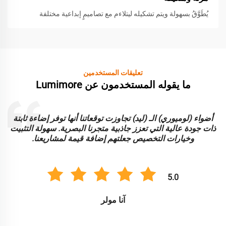
يُطَوَّقُ بسهولة ويتم تشكيله ليتلاءم مع تصاميمٍ إبداعية مختلفة
تعليقات المستخدمين
ما يقوله المستخدمون عن Lumimore
أضواء (لوميوري) الـ (ليد) تجاوزت توقعاتنا أنها توفر إضاءة ثابتة
ا
ذات جودة عالية التي تعزز جاذبية متجرنا البصرية. سهولة التثبيت
و
وخيارات التخصيص جعلتهم إضافة قيمة لمشاريعنا.
5.0
آنا مولر