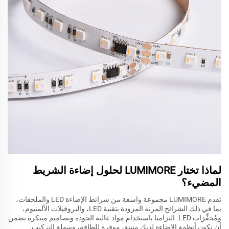
لماذا تختار LUMIMORE لحلول إضاءة الشريط
المضيء؟
تقدم LUMIMORE مجموعة واسعة من شرائط الإضاءة LED والملحقات،
بما في ذلك الشرائح المرنة المزودة بتقنية LED، والبروفيلات الألمنيوم،
ومُحفِّزات LED. التزامنا باستخدام مواد عالية الجودة وتصاميم مبتكرة يضمن
أن تكون أنظمة الإضاءة لديك متينة، موفرة للطاقة، وسهلة التركيب.