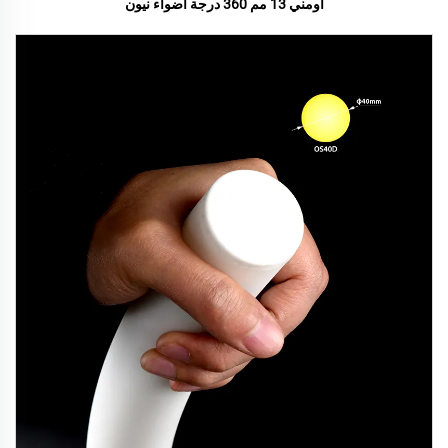
أومني 13 مم 360 درجة أضواء نيون