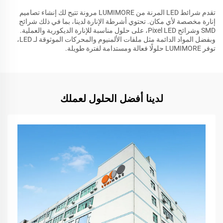
تقدم شرائط LED المرنة من LUMIMORE مرونة تتيح لك إنشاء تصاميم
إنارة مخصصة لأي مكان. تحتوي أشرطة الإنارة لدينا، بما في ذلك شرائح
SMD وشرائح Pixel LED، على حلول مناسبة للإنارة الديكورية والعملية.
وبفضل المواد الدائمة مثل ملفات الألمنيوم والمحركات الموثوقة لـ LED،
توفر LUMIMORE حلولًا فعالة ومستدامة لفترة طويلة.
لدينا أفضل الحلول لعملك