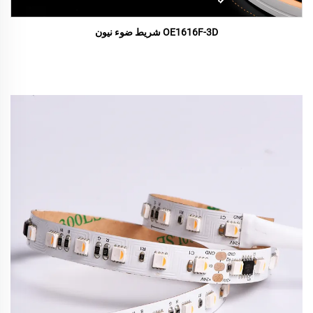
OE1616F-3D شريط ضوء نيون