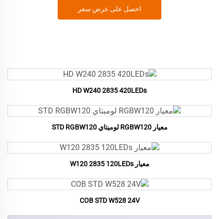
احصل على عرض سعر
HD W240 2835 420LEDs
معيار RGBW120 لوميتاي STD RGBW120
معيار W120 2835 120LEDs
COB STD W528 24V