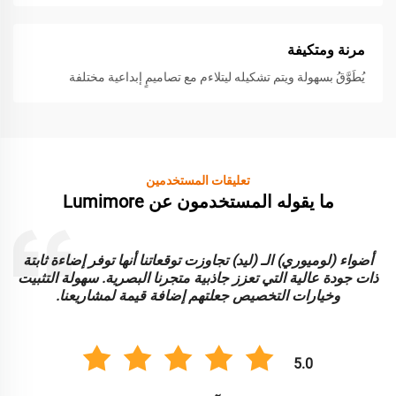
مرنة ومتكيفة
يُطَوَّقُ بسهولة ويتم تشكيله ليتلاءم مع تصاميمٍ إبداعية مختلفة
تعليقات المستخدمين
ما يقوله المستخدمون عن Lumimore
أضواء (لوميوري) الـ (ليد) تجاوزت توقعاتنا أنها توفر إضاءة ثابتة
ا
ذات جودة عالية التي تعزز جاذبية متجرنا البصرية. سهولة التثبيت
و
وخيارات التخصيص جعلتهم إضافة قيمة لمشاريعنا.
5.0