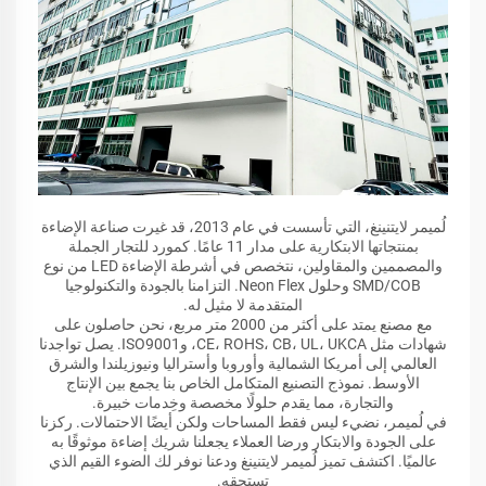
لُميمر لايتنينغ، التي تأسست في عام 2013، قد غيرت صناعة الإضاءة
بمنتجاتها الابتكارية على مدار 11 عامًا. كمورد للتجار الجملة
والمصممين والمقاولين، نتخصص في أشرطة الإضاءة LED من نوع
SMD/COB وحلول Neon Flex. التزامنا بالجودة والتكنولوجيا
المتقدمة لا مثيل له.
مع مصنع يمتد على أكثر من 2000 متر مربع، نحن حاصلون على
شهادات مثل CE، ROHS، CB، UL، UKCA، وISO9001. يصل تواجدنا
العالمي إلى أمريكا الشمالية وأوروبا وأستراليا ونيوزيلندا والشرق
الأوسط. نموذج التصنيع المتكامل الخاص بنا يجمع بين الإنتاج
والتجارة، مما يقدم حلولًا مخصصة وخِدمات خبيرة.
في لُميمر، نضيء ليس فقط المساحات ولكن أيضًا الاحتمالات. ركزنا
على الجودة والابتكار ورضا العملاء يجعلنا شريك إضاءة موثوقًا به
عالميًا. اكتشف تميز لُميمر لايتنينغ ودعنا نوفر لك الضوء القيم الذي
تستحقه.