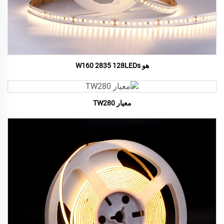
هو W160 2835 128LEDs
معيار TW280