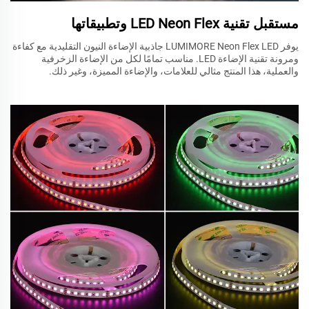
مستقبل تقنية LED Neon Flex وتطبيقاتها
يوفر LUMIMORE Neon Flex LED جاذبية الإضاءة النيون التقليدية مع كفاءة
ومرونة تقنية الإضاءة LED. مناسب تمامًا لكل من الإضاءة الزخرفية
والعملية، هذا المنتج مثالي للعلامات، والإضاءة المميزة، وغير ذلك.