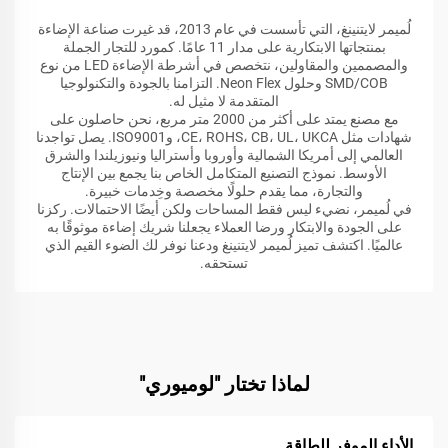
لُميمر لايتنينغ، التي تأسست في عام 2013، قد غيرت صناعة الإضاءة
بمنتجاتها الابتكارية على مدار 11 عامًا. كمورد للتجار الجملة
والمصممين والمقاولين، نتخصص في أشرطة الإضاءة LED من نوع
SMD/COB وحلول Neon Flex. التزامنا بالجودة والتكنولوجيا
المتقدمة لا مثيل له.
مع مصنع يمتد على أكثر من 2000 متر مربع، نحن حاصلون على
شهادات مثل CE، ROHS، CB، UL، UKCA، وISO9001. يصل تواجدنا
العالمي إلى أمريكا الشمالية وأوروبا وأستراليا ونيوزيلندا والشرق
الأوسط. نموذج التصنيع المتكامل الخاص بنا يجمع بين الإنتاج
والتجارة، مما يقدم حلولًا مخصصة وخِدمات خبيرة.
في لُميمر، نضيء ليس فقط المساحات ولكن أيضًا الاحتمالات. ركزنا
على الجودة والابتكار ورضا العملاء يجعلنا شريك إضاءة موثوقًا به
عالميًا. اكتشف تميز لُميمر لايتنينغ ودعنا نوفر لك الضوء القيم الذي
تستحقه.
لماذا تختار "لوميوري"
الأداء الموفر للطاقة