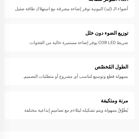
أضواء الـ (ليد) النيونية توفر إضاءة مشرقة مع استهلاك طاقة ضئيل
توزيع الضوء دون خلل
شريط COB LED يوفر إضاءة مستمرة خالية من الفجوات.
الطول المُخصّص
بسهولة قطع وتوسيع لتناسب أي مشروع أو متطلبات التصميم.
مرنة ومتكيفة
يُطَوَّقُ بسهولة ويتم تشكيله ليتلاءم مع تصاميمٍ إبداعية مختلفة