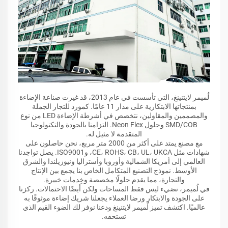
لُميمر لايتنينغ، التي تأسست في عام 2013، قد غيرت صناعة الإضاءة
بمنتجاتها الابتكارية على مدار 11 عامًا. كمورد للتجار الجملة
والمصممين والمقاولين، نتخصص في أشرطة الإضاءة LED من نوع
SMD/COB وحلول Neon Flex. التزامنا بالجودة والتكنولوجيا
المتقدمة لا مثيل له.
مع مصنع يمتد على أكثر من 2000 متر مربع، نحن حاصلون على
شهادات مثل CE، ROHS، CB، UL، UKCA، وISO9001. يصل تواجدنا
العالمي إلى أمريكا الشمالية وأوروبا وأستراليا ونيوزيلندا والشرق
الأوسط. نموذج التصنيع المتكامل الخاص بنا يجمع بين الإنتاج
والتجارة، مما يقدم حلولًا مخصصة وخِدمات خبيرة.
في لُميمر، نضيء ليس فقط المساحات ولكن أيضًا الاحتمالات. ركزنا
على الجودة والابتكار ورضا العملاء يجعلنا شريك إضاءة موثوقًا به
عالميًا. اكتشف تميز لُميمر لايتنينغ ودعنا نوفر لك الضوء القيم الذي
تستحقه.