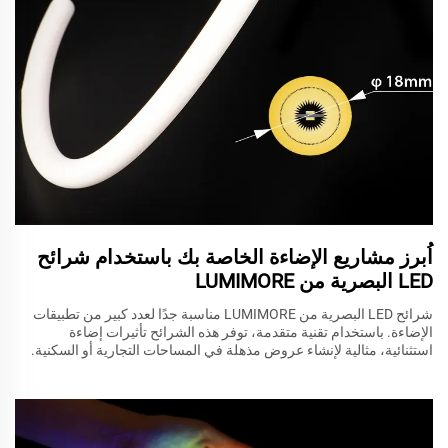
اُبرز مشاريع الإضاءة الخاصة بك باستخدام شرائح
LED البصرية من LUMIMORE
شرائح LED البصرية من LUMIMORE مناسبة جدًا لعدد كبير من تطبيقات
الإضاءة. باستخدام تقنية متقدمة، توفر هذه الشرائح تأثيرات إضاءة
استثنائية، مثالية لإنشاء عروض مذهلة في المساحات التجارية أو السكنية.