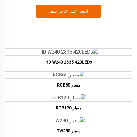
احصل على عرض سعر
HD W240 2835 420LEDs
معيار RGB60
معيار RGB120
معيار TW280