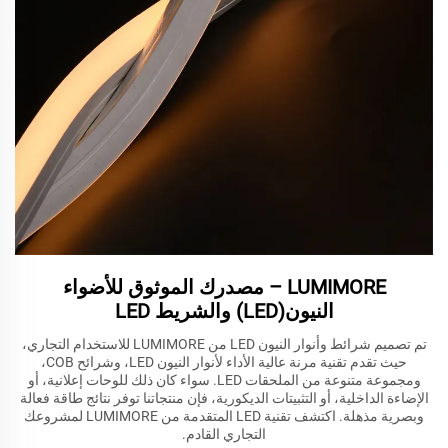
LUMIMORE – مصدرك الموثوق للأضواء
النيون(LED) والشريط LED
تم تصميم شرائط وأنوار النيون LED من LUMIMORE للاستخدام التجاري،
حيث تقدم تقنية مرنة عالية الأداء لأنوار النيون LED، وشرائح COB،
ومجموعة متنوعة من الملحقات LED. سواء كان ذلك للوحات إعلانية، أو
الإضاءة الداخلية، أو التثبيتات الديكورية، فإن منتجاتنا توفر نتائج طاقة فعالة
وبصرية مذهلة. اكتشف تقنية LED المتقدمة من LUMIMORE لمشروعك
التجاري القادم.