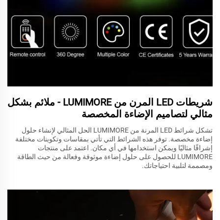
شريطات LED المرن من LUMIMORE - ملائم بشكل
مثالي لتصاميم الإضاءة المخصصة
تشكل شرائط LED المرنة من LUMIMORE الحل المثالي لإنشاء حلول
إضاءة مخصصة. توفر هذه الشرائط التي تأتي بمقاسات وتكوينات مختلفة
إشراقًا مثاليًا ويمكن استخدامها في أي مكان. اعتمد على منتجات
LUMIMORE للحصول على حلول إضاءة موثوقة وفعالة من حيث الطاقة
ومصممة لتلبية احتياجاتك.