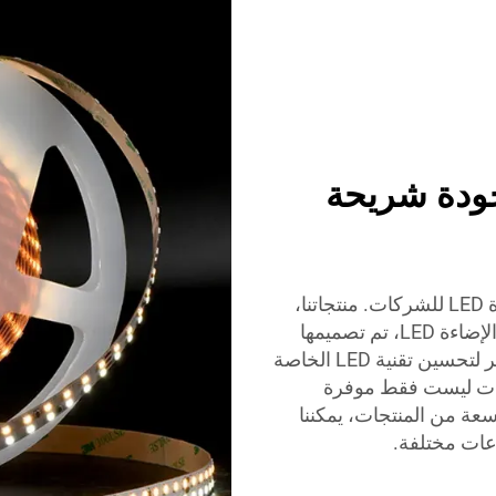
يف جودة شريحة
LUMIMORE هو اسم بارز في صناعة شرائح الإضاءة LED للشركات. منتجاتنا،
بدءًا من شرائح الشريط الضوئي(LED) إلى شرائط الإضاءة LED، تم تصميمها
وفق أعلى المعايير. نحن نستثمر في البحث والتطوير لتحسين تقنية LED الخاصة
تجات ليست فقط موفرة
عة من المنتجات، يمكننا
اعات مختلفة.