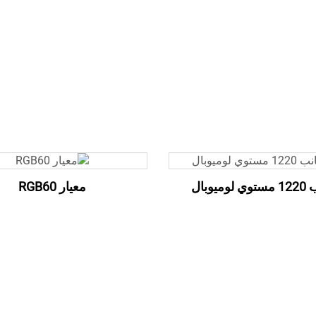
وميوبال
معيار RGB60