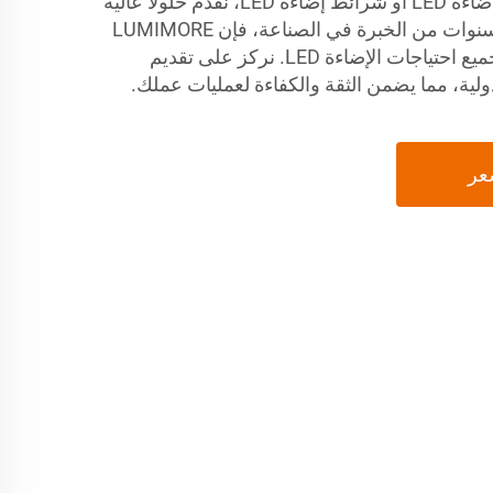
سواء كنت تحتاج إلى شرائط إضاءة LED أو شرائط إضاءة LED، نقدم حلولًا عالية
الجودة قابلة للتخصيص. ومع سنوات من الخبرة في الصناعة، فإن LUMIMORE
هو شريكك الموثوق به لتلبية جميع احتياجات الإضاءة LED. نركز على تقديم
دولية، مما يضمن الثقة والكفاءة لعمليات عملك.
عر