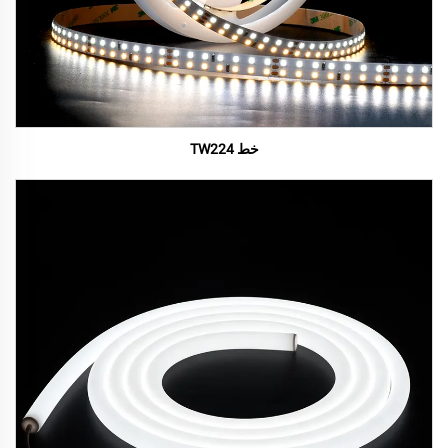
خط TW224