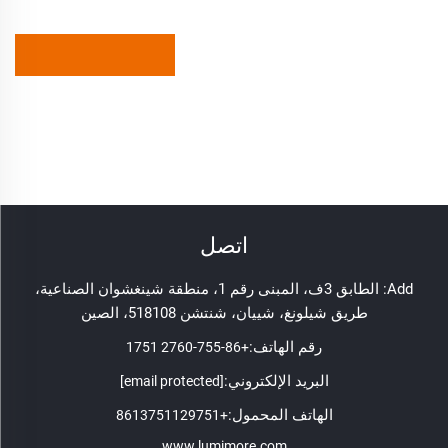
اتصل
Add: الطابق 3ف، المبنى رقم 1، منطقة شينغشوان الصناعية،
طريق شيلونغ، شييان، شنتشن 518108، الصين
رقم الهاتف:
+86-755-2760 1751
البريد الإلكتروني:
[email protected]
الهاتف المحمول:
+8613751129751
www.lumimore.com