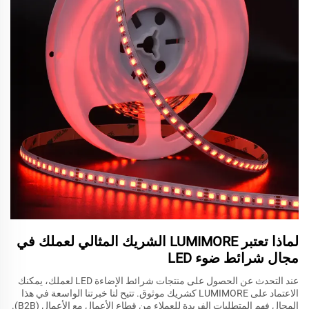
لماذا تعتبر LUMIMORE الشريك المثالي لعملك في
مجال شرائط ضوء LED
عند التحدث عن الحصول على منتجات شرائط الإضاءة LED لعملك، يمكنك
الاعتماد على LUMIMORE كشريك موثوق. تتيح لنا خبرتنا الواسعة في هذا
المجال فهم المتطلبات الفريدة للعملاء من قطاع الأعمال مع الأعمال (B2B).