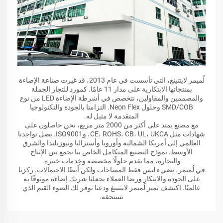
لُميمر لايتنينغ، التي تأسست في عام 2013، قد غيرت صناعة الإضاءة
بمنتجاتها الابتكارية على مدار 11 عامًا. كمورد للتجار الجملة
والمصممين والمقاولين، نتخصص في أشرطة الإضاءة LED من نوع
SMD/COB وحلول Neon Flex. التزامنا بالجودة والتكنولوجيا
المتقدمة لا مثيل له.
مع مصنع يمتد على أكثر من 2000 متر مربع، نحن حاصلون على
شهادات مثل CE، ROHS، CB، UL، UKCA، وISO9001. يصل تواجدنا
العالمي إلى أمريكا الشمالية وأوروبا وأستراليا ونيوزيلندا والشرق
الأوسط. نموذج التصنيع المتكامل الخاص بنا يجمع بين الإنتاج
والتجارة، مما يقدم حلولًا مخصصة وخِدمات خبيرة.
في لُميمر، نضيء ليس فقط المساحات ولكن أيضًا الاحتمالات. ركزنا
على الجودة والابتكار ورضا العملاء يجعلنا شريك إضاءة موثوقًا به
عالميًا. اكتشف تميز لُميمر لايتنينغ ودعنا نوفر لك الضوء القيم الذي
تستحقه.