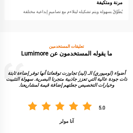
مرنة ومتكيفة
يُطَوَّقُ بسهولة ويتم تشكيله ليتلاءم مع تصاميمٍ إبداعية مختلفة
تعليقات المستخدمين
ما يقوله المستخدمون عن Lumimore
أضواء (لوميوري) الـ (ليد) تجاوزت توقعاتنا أنها توفر إضاءة ثابتة
ا
ذات جودة عالية التي تعزز جاذبية متجرنا البصرية. سهولة التثبيت
و
وخيارات التخصيص جعلتهم إضافة قيمة لمشاريعنا.
5.0
آنا مولر