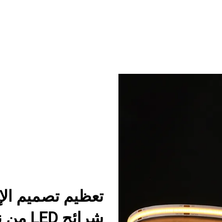
تعظيم تصميم الإ
شرائح LED من نوع COB من LUMIMORE