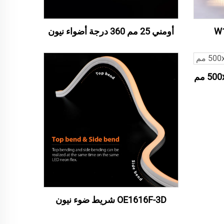
أومني 25 مم 360 درجة أضواء نيون
OE1616F-3D شريط ضوء نيون