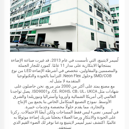
لُميمر لايتنينغ، التي تأسست في عام 2013، قد غيرت صناعة الإضاءة
بمنتجاتها الابتكارية على مدار 11 عامًا. كمورد للتجار الجملة
والمصممين والمقاولين، نتخصص في أشرطة الإضاءة LED من نوع
SMD/COB وحلول Neon Flex. التزامنا بالجودة والتكنولوجيا
المتقدمة لا مثيل له.
مع مصنع يمتد على أكثر من 2000 متر مربع، نحن حاصلون على
شهادات مثل CE، ROHS، CB، UL، UKCA، وISO9001. يصل تواجدنا
العالمي إلى أمريكا الشمالية وأوروبا وأستراليا ونيوزيلندا والشرق
الأوسط. نموذج التصنيع المتكامل الخاص بنا يجمع بين الإنتاج
والتجارة، مما يقدم حلولًا مخصصة وخِدمات خبيرة.
في لُميمر، نضيء ليس فقط المساحات ولكن أيضًا الاحتمالات. ركزنا
على الجودة والابتكار ورضا العملاء يجعلنا شريك إضاءة موثوقًا به
عالميًا. اكتشف تميز لُميمر لايتنينغ ودعنا نوفر لك الضوء القيم الذي
تستحقه.