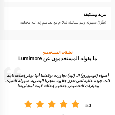
مرنة ومتكيفة
يُطَوَّقُ بسهولة ويتم تشكيله ليتلاءم مع تصاميمٍ إبداعية مختلفة
تعليقات المستخدمين
ما يقوله المستخدمون عن Lumimore
أضواء (لوميوري) الـ (ليد) تجاوزت توقعاتنا أنها توفر إضاءة ثابتة
ا
ذات جودة عالية التي تعزز جاذبية متجرنا البصرية. سهولة التثبيت
و
وخيارات التخصيص جعلتهم إضافة قيمة لمشاريعنا.
5.0