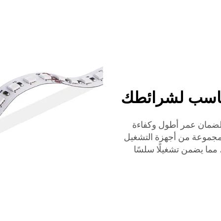
جهاز تشغيل LED المناسب لضمان عمر أطول وكفاءة
ى لمصابيح LED الخاصة بك. تقدم LUMIMORE مجموعة من أجهزة التشغيل
شكل مثالي منتجات الإضاءة LED لدينا، مما يضمن تشغيلًا سلسًا