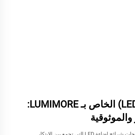
شريط الإضاءة(LED) الخاص بـ LUMIMORE:
 والموثوقية
تفتخر LUMIMORE بإنشاء منتجات شرائح إضاءة LED التي تجمع بين الابتكار