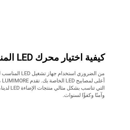
كيفية اختيار محرك LED المناسب لشرائطك
من الضروري استخدام 
أعل
التي تناسب ب
وآمنًا وكفؤًا لسنوات.