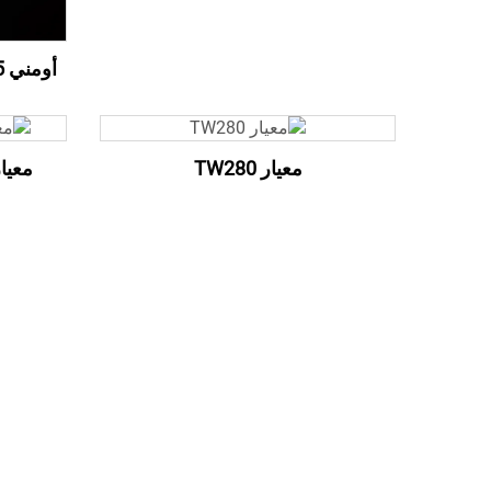
أومني 25 مم 360 درجة أضواء نيون
معيار TW280
معيار 835 120LEDs