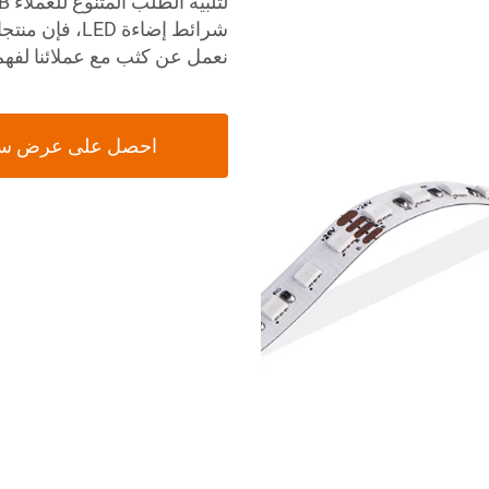
شرائط إضاءة ED
نعمل عن كثب مع عملائنا
لفهم
احصل على عرض س