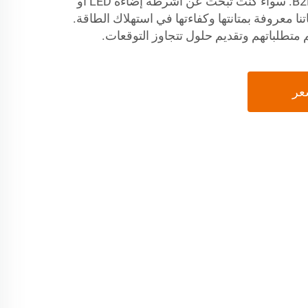
لتلبية الطلب المتنوع للعملاء B2B. سواء كنت تبحث عن أشرطة إضاءة LED أو
L، فإن منتجاتنا معروفة بمتانتها وكفاءتها في استهلاك الطاقة.
 متطلباتهم وتقديم حلول تتجاوز التوقعات.
عر