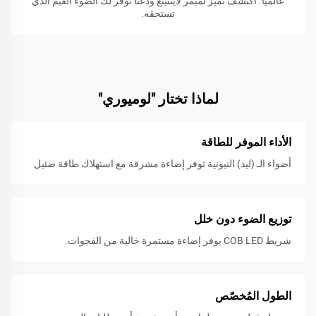
عالميًا. اكتشف تميز لُميمر لايتنينغ ودعنا نوفر لك الضوء القيم الذي
تستحقه.
لماذا تختار "لوميوري"
الأداء الموفر للطاقة
أضواء الـ (ليد) النيونية توفر إضاءة مشرقة مع استهلاك طاقة ضئيل
توزيع الضوء دون خلل
شريط COB LED يوفر إضاءة مستمرة خالية من الفجوات.
الطول المُخصّص