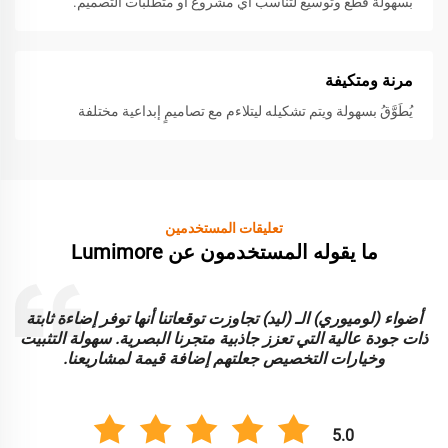
بسهولة قطع وتوسيع لتناسب أي مشروع أو متطلبات التصميم.
مرنة ومتكيفة
يُطَوَّقُ بسهولة ويتم تشكيله ليتلاءم مع تصاميمٍ إبداعية مختلفة
تعليقات المستخدمين
ما يقوله المستخدمون عن Lumimore
أضواء (لوميوري) الـ (ليد) تجاوزت توقعاتنا أنها توفر إضاءة ثابتة
ا
ذات جودة عالية التي تعزز جاذبية متجرنا البصرية. سهولة التثبيت
و
وخيارات التخصيص جعلتهم إضافة قيمة لمشاريعنا.
5.0