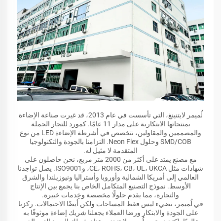
لُميمر لايتنينغ، التي تأسست في عام 2013، قد غيرت صناعة الإضاءة
بمنتجاتها الابتكارية على مدار 11 عامًا. كمورد للتجار الجملة
والمصممين والمقاولين، نتخصص في أشرطة الإضاءة LED من نوع
SMD/COB وحلول Neon Flex. التزامنا بالجودة والتكنولوجيا
المتقدمة لا مثيل له.
مع مصنع يمتد على أكثر من 2000 متر مربع، نحن حاصلون على
شهادات مثل CE، ROHS، CB، UL، UKCA، وISO9001. يصل تواجدنا
العالمي إلى أمريكا الشمالية وأوروبا وأستراليا ونيوزيلندا والشرق
الأوسط. نموذج التصنيع المتكامل الخاص بنا يجمع بين الإنتاج
والتجارة، مما يقدم حلولًا مخصصة وخِدمات خبيرة.
في لُميمر، نضيء ليس فقط المساحات ولكن أيضًا الاحتمالات. ركزنا
على الجودة والابتكار ورضا العملاء يجعلنا شريك إضاءة موثوقًا به