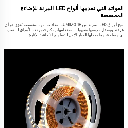
الفوائد التي تقدمها ألواح LED المرنة للإضاءة
المخصصة
تتيح أوراق LED المرنة من LUMIMORE إعدادات إنارة مخصصة تُعزز جو أي
غرفة. وبفضل مرونتها وسهولة استخدامها، يمكن قص هذه الأوراق لتناسب
أي مساحة، مما يجعلها الخيار الأول للتصاميم الإبداعية للإنارة.