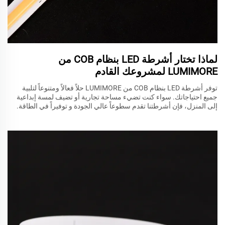
لماذا تختار أشرطة LED بنظام COB من
LUMIMORE لمشروعك القادم
توفر أشرطة LED بنظام COB من LUMIMORE حلاً فعالاً ومتنوعاً لتلبية
جميع احتياجاتك. سواء كنت تضيء مساحة تجارية أو تضيف لمسة إبداعية
إلى المنزل، فإن أشرطتنا تقدم سطوعاً عالي الجودة و توفيراً في الطاقة.