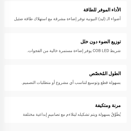
الأداء الموفر للطاقة
أضواء الـ (ليد) النيونية توفر إضاءة مشرقة مع استهلاك طاقة ضئيل
توزيع الضوء دون خلل
شريط COB LED يوفر إضاءة مستمرة خالية من الفجوات.
الطول المُخصّص
بسهولة قطع وتوسيع لتناسب أي مشروع أو متطلبات التصميم.
مرنة ومتكيفة
يُطَوَّقُ بسهولة ويتم تشكيله ليتلاءم مع تصاميمٍ إبداعية مختلفة