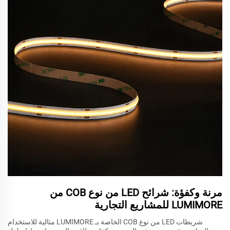
مرنة وكفؤة: شرائح LED من نوع COB من
LUMIMORE للمشاريع التجارية
شريطات LED من نوع COB الخاصة بـ LUMIMORE مثالية للاستخدام