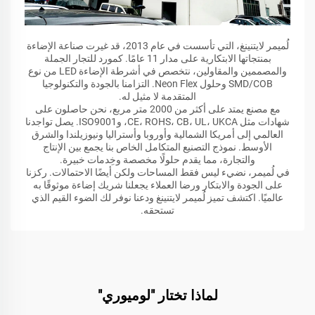
لُميمر لايتنينغ، التي تأسست في عام 2013، قد غيرت صناعة الإضاءة
بمنتجاتها الابتكارية على مدار 11 عامًا. كمورد للتجار الجملة
والمصممين والمقاولين، نتخصص في أشرطة الإضاءة LED من نوع
SMD/COB وحلول Neon Flex. التزامنا بالجودة والتكنولوجيا
المتقدمة لا مثيل له.
مع مصنع يمتد على أكثر من 2000 متر مربع، نحن حاصلون على
شهادات مثل CE، ROHS، CB، UL، UKCA، وISO9001. يصل تواجدنا
العالمي إلى أمريكا الشمالية وأوروبا وأستراليا ونيوزيلندا والشرق
الأوسط. نموذج التصنيع المتكامل الخاص بنا يجمع بين الإنتاج
والتجارة، مما يقدم حلولًا مخصصة وخِدمات خبيرة.
في لُميمر، نضيء ليس فقط المساحات ولكن أيضًا الاحتمالات. ركزنا
على الجودة والابتكار ورضا العملاء يجعلنا شريك إضاءة موثوقًا به
عالميًا. اكتشف تميز لُميمر لايتنينغ ودعنا نوفر لك الضوء القيم الذي
تستحقه.
لماذا تختار "لوميوري"