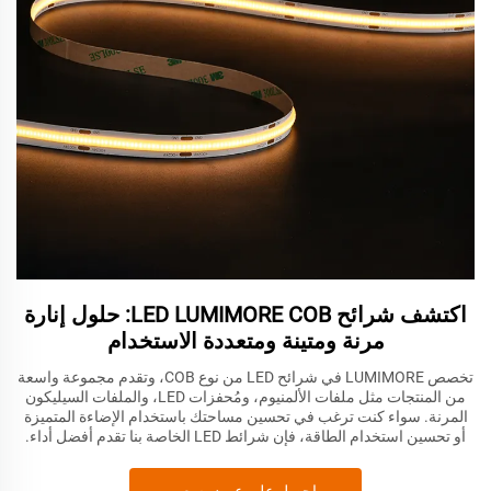
اكتشف شرائح LED LUMIMORE COB: حلول إنارة
مرنة ومتينة ومتعددة الاستخدام
تخصص LUMIMORE في شرائح LED من نوع COB، وتقدم مجموعة واسعة
من المنتجات مثل ملفات الألمنيوم، ومُحفزات LED، والملفات السيليكون
المرنة. سواء كنت ترغب في تحسين مساحتك باستخدام الإضاءة المتميزة
أو تحسين استخدام الطاقة، فإن شرائط LED الخاصة بنا تقدم أفضل أداء.