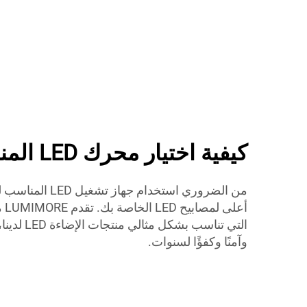
كيفية اختيار محرك LED المناسب لشرائطك
من الضروري استخدام 
أعل
التي تناسب ب
وآمنًا وكفؤًا لسنوات.