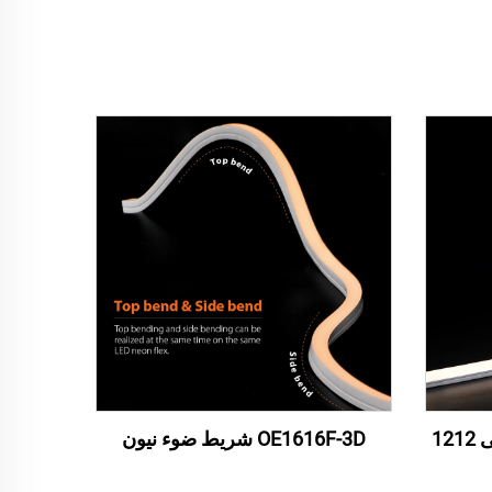
أعلى 1212 قبة لوميوبال أعلى 1212
OE1616F-3D شريط ضوء نيون