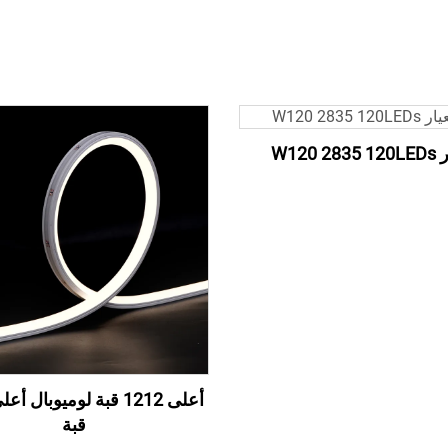
W120 2
قبة