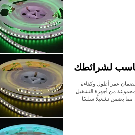
جهاز تشغيل LED المناسب لضمان عمر أطول وكفاءة
ى لمصابيح LED الخاصة بك. تقدم LUMIMORE مجموعة من أجهزة التشغيل
شكل مثالي منتجات الإضاءة LED لدينا، مما يضمن تشغيلًا سلسًا