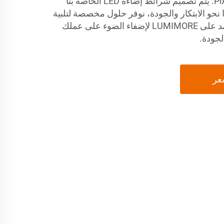
LED البصري وشريط Pixel LED. يتم تصميم شرائط إضاءة LED الخاصة بنا
نحو الابتكار والجودة، نوفر حلول مخصصة لتلبية
احتياجات عملك المحددة. اعتمد على LUMIMORE لإضفاء الضوء على عملك
عر