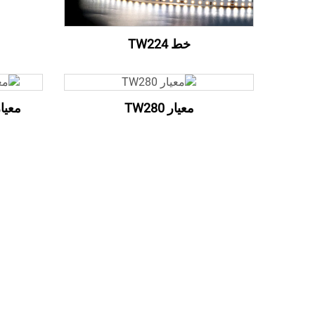
خط TW224
معيار TW280
معيار 835 120LEDs