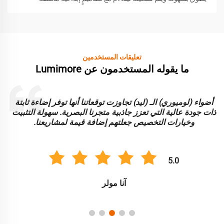
تعليقات المستخدمين
ما يقوله المستخدمون عن Lumimore
العمل مع (لوميورم) كان تجربة رائعة أضواء الـ (ليد) النيونية متينة
وتوفر سطوعاً ممتازاً نحن نقدر قابلية التكيف وسهولة الاستخدام،
والتي سهلت عملية التثبيت لدينا لعدة تطبيقات تجارية.
5.0
كارلوس غونزاليس