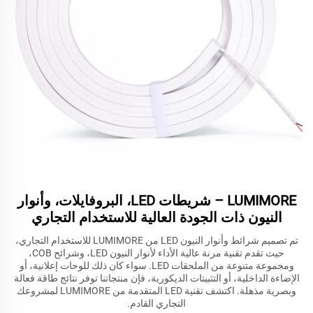
LUMIMORE – شريطات LED، البروفايلات، وأنوار
النيون ذات الجودة العالية للاستخدام التجاري
تم تصميم شرائط وأنوار النيون LED من LUMIMORE للاستخدام التجاري،
حيث تقدم تقنية مرنة عالية الأداء لأنوار النيون LED، وشرائح COB،
ومجموعة متنوعة من الملحقات LED. سواء كان ذلك للوحات إعلانية، أو
الإضاءة الداخلية، أو التثبيتات الديكورية، فإن منتجاتنا توفر نتائج طاقة فعالة
وبصرية مذهلة. اكتشف تقنية LED المتقدمة من LUMIMORE لمشروعك
التجاري القادم.