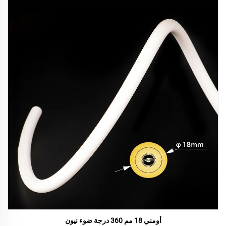
أومني 18 مم 360 درجة ضوء نيون