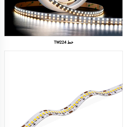
خط TW224