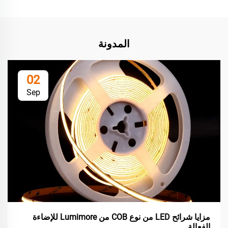
المدونة
02
Sep
مزايا شرائح LED من نوع COB من Lumimore للإضاءة
الفعالة