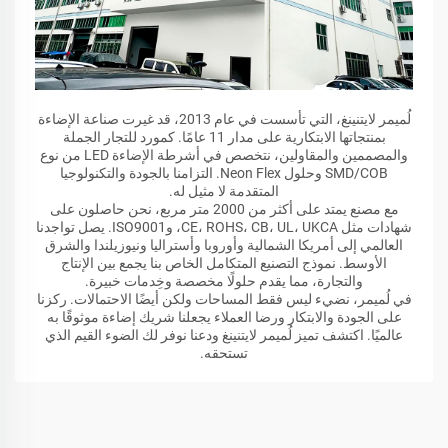
لُميمر لايتنينغ، التي تأسست في عام 2013، قد غيرت صناعة الإضاءة
بمنتجاتها الابتكارية على مدار 11 عامًا. كمورد للتجار الجملة
والمصممين والمقاولين، نتخصص في أشرطة الإضاءة LED من نوع
SMD/COB وحلول Neon Flex. التزامنا بالجودة والتكنولوجيا
المتقدمة لا مثيل له.
مع مصنع يمتد على أكثر من 2000 متر مربع، نحن حاصلون على
شهادات مثل CE، ROHS، CB، UL، UKCA، وISO9001. يصل تواجدنا
العالمي إلى أمريكا الشمالية وأوروبا وأستراليا ونيوزيلندا والشرق
الأوسط. نموذج التصنيع المتكامل الخاص بنا يجمع بين الإنتاج
والتجارة، مما يقدم حلولًا مخصصة وخِدمات خبيرة.
في لُميمر، نضيء ليس فقط المساحات ولكن أيضًا الاحتمالات. ركزنا
على الجودة والابتكار ورضا العملاء يجعلنا شريك إضاءة موثوقًا به
عالميًا. اكتشف تميز لُميمر لايتنينغ ودعنا نوفر لك الضوء القيم الذي
تستحقه.