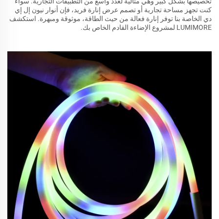
تخصيصها بشكل كبير وهي مثالية لعدد واسع من التطبيقات التجارية. سواء
كنت تجهز مساحة تجارية أو تصمم عرض إنارة فريد، فإن أنوار نيون إل إي
دي الخاصة بنا توفر إنارة فعالة من حيث الطاقة، موثوقة ومبهرة. استكشف
LUMIMORE لمشروع الإضاءة القادم الخاص بك.