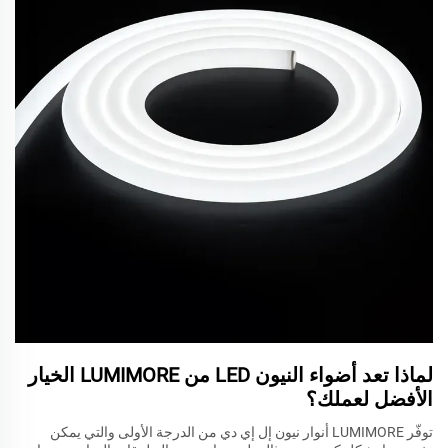
لماذا تعد أضواء النيون LED من LUMIMORE الخيار
الأفضل لعملك؟
توفّر LUMIMORE أنوار نيون إل إي دي من الدرجة الأولى والتي يمكن