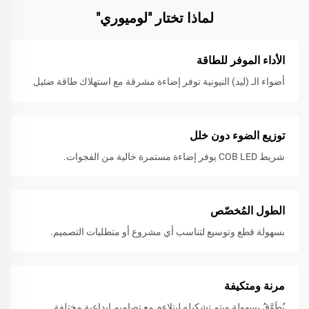
لماذا تختار "لوميوري"
الأداء الموفر للطاقة
أضواء الـ (ليد) النيونية توفر إضاءة مشرقة مع استهلاك طاقة ضئيل
توزيع الضوء دون خلل
شريط COB LED يوفر إضاءة مستمرة خالية من الفجوات.
الطول المُخصّص
بسهولة قطع وتوسيع لتناسب أي مشروع أو متطلبات التصميم.
مرنة ومتكيفة
يُطَوَّقُ بسهولة ويتم تشكيله ليتلاءم مع تصاميمٍ إبداعية مختلفة