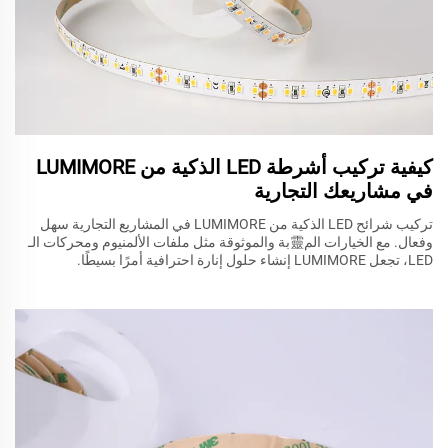
كيفية تركيب أشرطة LED الذكية من LUMIMORE
في مشاريعك التجارية
تركيب شرائح LED الذكية من LUMIMORE في المشاريع التجارية سهل
وفعال. مع الخيارات الم靈بة والموثوقة مثل ملفات الألمنيوم ومحركات الـ
LED، تجعل LUMIMORE إنشاء حلول إنارة احترافية أمرًا بسيطًا.