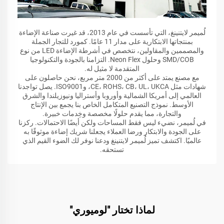
لُميمر لايتنينغ، التي تأسست في عام 2013، قد غيرت صناعة الإضاءة
بمنتجاتها الابتكارية على مدار 11 عامًا. كمورد للتجار الجملة
والمصممين والمقاولين، نتخصص في أشرطة الإضاءة LED من نوع
SMD/COB وحلول Neon Flex. التزامنا بالجودة والتكنولوجيا
المتقدمة لا مثيل له.
مع مصنع يمتد على أكثر من 2000 متر مربع، نحن حاصلون على
شهادات مثل CE، ROHS، CB، UL، UKCA، وISO9001. يصل تواجدنا
العالمي إلى أمريكا الشمالية وأوروبا وأستراليا ونيوزيلندا والشرق
الأوسط. نموذج التصنيع المتكامل الخاص بنا يجمع بين الإنتاج
والتجارة، مما يقدم حلولًا مخصصة وخِدمات خبيرة.
في لُميمر، نضيء ليس فقط المساحات ولكن أيضًا الاحتمالات. ركزنا
على الجودة والابتكار ورضا العملاء يجعلنا شريك إضاءة موثوقًا به
عالميًا. اكتشف تميز لُميمر لايتنينغ ودعنا نوفر لك الضوء القيم الذي
تستحقه.
لماذا تختار "لوميوري"