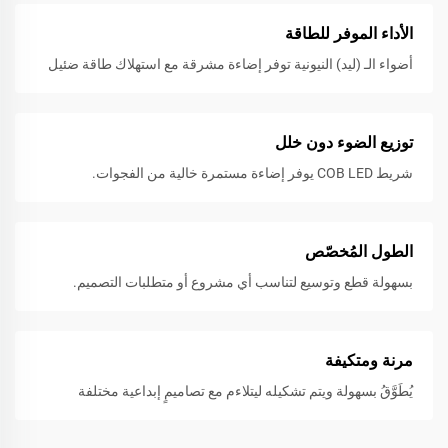
الأداء الموفر للطاقة
أضواء الـ (ليد) النيونية توفر إضاءة مشرقة مع استهلاك طاقة ضئيل
توزيع الضوء دون خلل
شريط COB LED يوفر إضاءة مستمرة خالية من الفجوات.
الطول المُخصّص
بسهولة قطع وتوسيع لتناسب أي مشروع أو متطلبات التصميم.
مرنة ومتكيفة
يُطَوَّقُ بسهولة ويتم تشكيله ليتلاءم مع تصاميمٍ إبداعية مختلفة