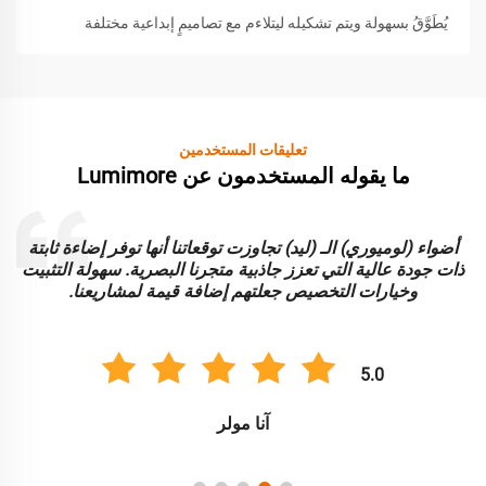
يُطَوَّقُ بسهولة ويتم تشكيله ليتلاءم مع تصاميمٍ إبداعية مختلفة
تعليقات المستخدمين
ما يقوله المستخدمون عن Lumimore
أضواء (لوميوري) الـ (ليد) تجاوزت توقعاتنا أنها توفر إضاءة ثابتة
ا
ذات جودة عالية التي تعزز جاذبية متجرنا البصرية. سهولة التثبيت
و
وخيارات التخصيص جعلتهم إضافة قيمة لمشاريعنا.
5.0
آنا مولر