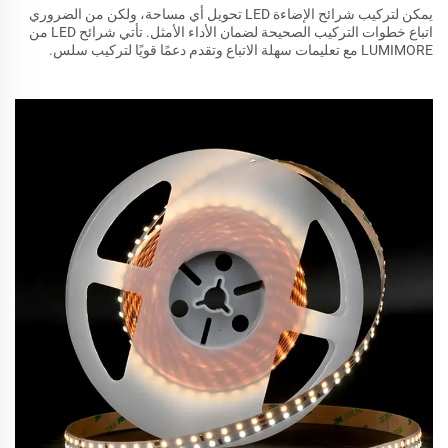
يمكن لتركيب شرائح الإضاءة LED تحويل أي مساحة، ولكن من الضروري
اتباع خطوات التركيب الصحيحة لضمان الأداء الأمثل. تأتي شرائح LED من
LUMIMORE مع تعليمات سهلة الاتباع وتقدم دعمًا قويًا لتركيب سلس.