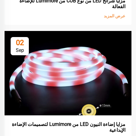
مزايا شرائح LED من نوع COB من Lumimore للإضاءة
الفعالة
عرض المزيد
02
Sep
مزايا إضاءة النيون LED من Lumimore لتصميمات الإضاءة
الإبداعية