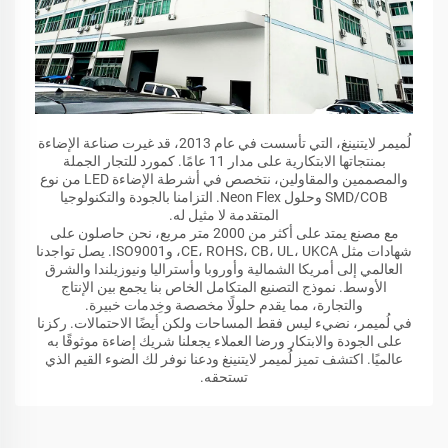
لُميمر لايتنينغ، التي تأسست في عام 2013، قد غيرت صناعة الإضاءة
بمنتجاتها الابتكارية على مدار 11 عامًا. كمورد للتجار الجملة
والمصممين والمقاولين، نتخصص في أشرطة الإضاءة LED من نوع
SMD/COB وحلول Neon Flex. التزامنا بالجودة والتكنولوجيا
المتقدمة لا مثيل له.
مع مصنع يمتد على أكثر من 2000 متر مربع، نحن حاصلون على
شهادات مثل CE، ROHS، CB، UL، UKCA، وISO9001. يصل تواجدنا
العالمي إلى أمريكا الشمالية وأوروبا وأستراليا ونيوزيلندا والشرق
الأوسط. نموذج التصنيع المتكامل الخاص بنا يجمع بين الإنتاج
والتجارة، مما يقدم حلولًا مخصصة وخِدمات خبيرة.
في لُميمر، نضيء ليس فقط المساحات ولكن أيضًا الاحتمالات. ركزنا
على الجودة والابتكار ورضا العملاء يجعلنا شريك إضاءة موثوقًا به
عالميًا. اكتشف تميز لُميمر لايتنينغ ودعنا نوفر لك الضوء القيم الذي
تستحقه.