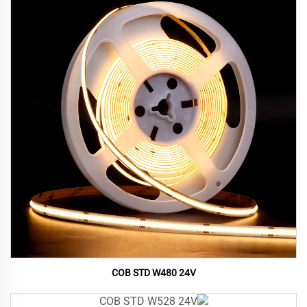
COB STD W480 24V