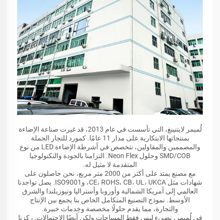
لُميمر لايتنينغ، التي تأسست في عام 2013، قد غيرت صناعة الإضاءة
بمنتجاتها الابتكارية على مدار 11 عامًا. كمورد للتجار الجملة
والمصممين والمقاولين، نتخصص في أشرطة الإضاءة LED من نوع
SMD/COB وحلول Neon Flex. التزامنا بالجودة والتكنولوجيا
المتقدمة لا مثيل له.
مع مصنع يمتد على أكثر من 2000 متر مربع، نحن حاصلون على
شهادات مثل CE، ROHS، CB، UL، UKCA، وISO9001. يصل تواجدنا
العالمي إلى أمريكا الشمالية وأوروبا وأستراليا ونيوزيلندا والشرق
الأوسط. نموذج التصنيع المتكامل الخاص بنا يجمع بين الإنتاج
والتجارة، مما يقدم حلولًا مخصصة وخِدمات خبيرة.
في لُميمر، نضيء ليس فقط المساحات ولكن أيضًا الاحتمالات. ركزنا