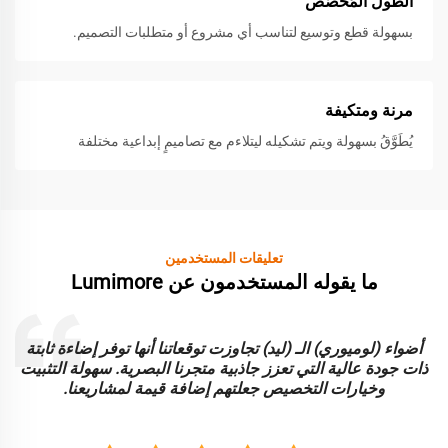
الطول المُخصّص
بسهولة قطع وتوسيع لتناسب أي مشروع أو متطلبات التصميم.
مرنة ومتكيفة
يُطَوَّقُ بسهولة ويتم تشكيله ليتلاءم مع تصاميمٍ إبداعية مختلفة
تعليقات المستخدمين
ما يقوله المستخدمون عن Lumimore
أضواء (لوميوري) الـ (ليد) تجاوزت توقعاتنا أنها توفر إضاءة ثابتة
ا
ذات جودة عالية التي تعزز جاذبية متجرنا البصرية. سهولة التثبيت
و
وخيارات التخصيص جعلتهم إضافة قيمة لمشاريعنا.