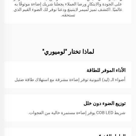
على الجودة والابتكار ورضا العملاء يجعلنا شريك إضاءة موثوقًا به
عالميًا. اكتشف تميز لُميمر لايتنينغ ودعنا نوفر لك الضوء القيم الذي
تستحقه.
لماذا تختار "لوميوري"
الأداء الموفر للطاقة
أضواء الـ (ليد) النيونية توفر إضاءة مشرقة مع استهلاك طاقة ضئيل
توزيع الضوء دون خلل
شريط COB LED يوفر إضاءة مستمرة خالية من الفجوات.