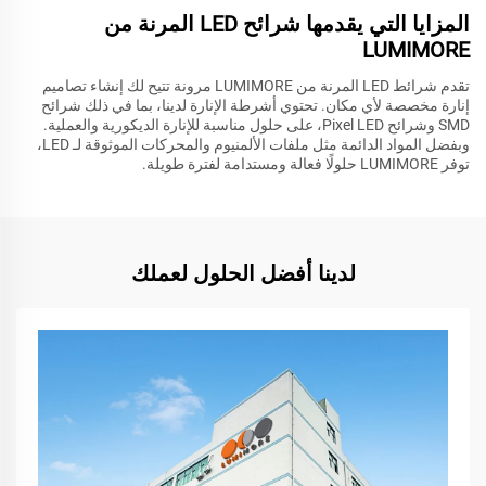
المزايا التي يقدمها شرائح LED المرنة من
LUMIMORE
تقدم شرائط LED المرنة من LUMIMORE مرونة تتيح لك إنشاء تصاميم
إنارة مخصصة لأي مكان. تحتوي أشرطة الإنارة لدينا، بما في ذلك شرائح
SMD وشرائح Pixel LED، على حلول مناسبة للإنارة الديكورية والعملية.
وبفضل المواد الدائمة مثل ملفات الألمنيوم والمحركات الموثوقة لـ LED،
توفر LUMIMORE حلولًا فعالة ومستدامة لفترة طويلة.
لدينا أفضل الحلول لعملك