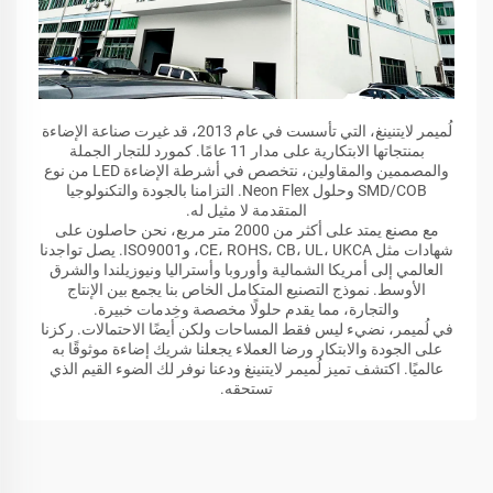
لُميمر لايتنينغ، التي تأسست في عام 2013، قد غيرت صناعة الإضاءة
بمنتجاتها الابتكارية على مدار 11 عامًا. كمورد للتجار الجملة
والمصممين والمقاولين، نتخصص في أشرطة الإضاءة LED من نوع
SMD/COB وحلول Neon Flex. التزامنا بالجودة والتكنولوجيا
المتقدمة لا مثيل له.
مع مصنع يمتد على أكثر من 2000 متر مربع، نحن حاصلون على
شهادات مثل CE، ROHS، CB، UL، UKCA، وISO9001. يصل تواجدنا
العالمي إلى أمريكا الشمالية وأوروبا وأستراليا ونيوزيلندا والشرق
الأوسط. نموذج التصنيع المتكامل الخاص بنا يجمع بين الإنتاج
والتجارة، مما يقدم حلولًا مخصصة وخِدمات خبيرة.
في لُميمر، نضيء ليس فقط المساحات ولكن أيضًا الاحتمالات. ركزنا
على الجودة والابتكار ورضا العملاء يجعلنا شريك إضاءة موثوقًا به
عالميًا. اكتشف تميز لُميمر لايتنينغ ودعنا نوفر لك الضوء القيم الذي
تستحقه.