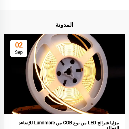
المدونة
02
Sep
مزايا شرائح LED من نوع COB من Lumimore للإضاءة
الفعالة