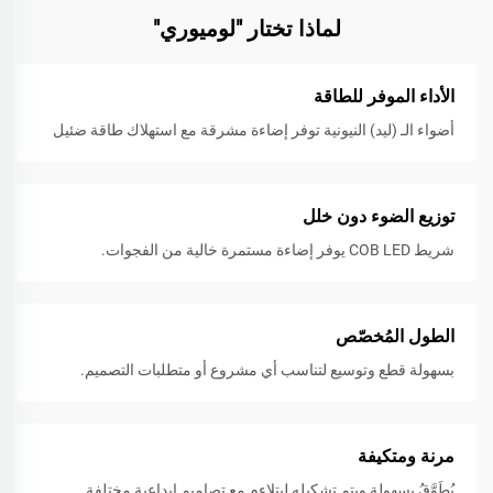
لماذا تختار "لوميوري"
الأداء الموفر للطاقة
أضواء الـ (ليد) النيونية توفر إضاءة مشرقة مع استهلاك طاقة ضئيل
توزيع الضوء دون خلل
شريط COB LED يوفر إضاءة مستمرة خالية من الفجوات.
الطول المُخصّص
بسهولة قطع وتوسيع لتناسب أي مشروع أو متطلبات التصميم.
مرنة ومتكيفة
يُطَوَّقُ بسهولة ويتم تشكيله ليتلاءم مع تصاميمٍ إبداعية مختلفة