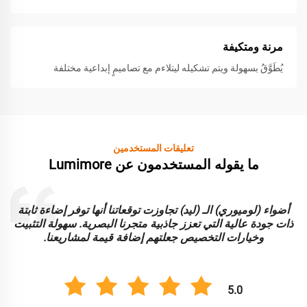
مرنة ومتكيفة
يُطَوَّقُ بسهولة ويتم تشكيله ليتلاءم مع تصاميمٍ إبداعية مختلفة
تعليقات المستخدمين
ما يقوله المستخدمون عن Lumimore
أضواء (لوميوري) الـ (ليد) تجاوزت توقعاتنا أنها توفر إضاءة ثابتة
ا
ذات جودة عالية التي تعزز جاذبية متجرنا البصرية. سهولة التثبيت
و
وخيارات التخصيص جعلتهم إضافة قيمة لمشاريعنا.
5.0