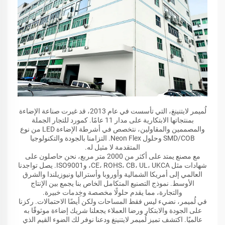
لُميمر لايتنينغ، التي تأسست في عام 2013، قد غيرت صناعة الإضاءة
بمنتجاتها الابتكارية على مدار 11 عامًا. كمورد للتجار الجملة
والمصممين والمقاولين، نتخصص في أشرطة الإضاءة LED من نوع
SMD/COB وحلول Neon Flex. التزامنا بالجودة والتكنولوجيا
المتقدمة لا مثيل له.
مع مصنع يمتد على أكثر من 2000 متر مربع، نحن حاصلون على
شهادات مثل CE، ROHS، CB، UL، UKCA، وISO9001. يصل تواجدنا
العالمي إلى أمريكا الشمالية وأوروبا وأستراليا ونيوزيلندا والشرق
الأوسط. نموذج التصنيع المتكامل الخاص بنا يجمع بين الإنتاج
والتجارة، مما يقدم حلولًا مخصصة وخِدمات خبيرة.
في لُميمر، نضيء ليس فقط المساحات ولكن أيضًا الاحتمالات. ركزنا
على الجودة والابتكار ورضا العملاء يجعلنا شريك إضاءة موثوقًا به
عالميًا. اكتشف تميز لُميمر لايتنينغ ودعنا نوفر لك الضوء القيم الذي