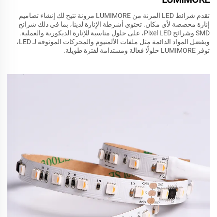
تقدم شرائط LED المرنة من LUMIMORE مرونة تتيح لك إنشاء تصاميم
إنارة مخصصة لأي مكان. تحتوي أشرطة الإنارة لدينا، بما في ذلك شرائح
SMD وشرائح Pixel LED، على حلول مناسبة للإنارة الديكورية والعملية.
وبفضل المواد الدائمة مثل ملفات الألمنيوم والمحركات الموثوقة لـ LED،
توفر LUMIMORE حلولًا فعالة ومستدامة لفترة طويلة.