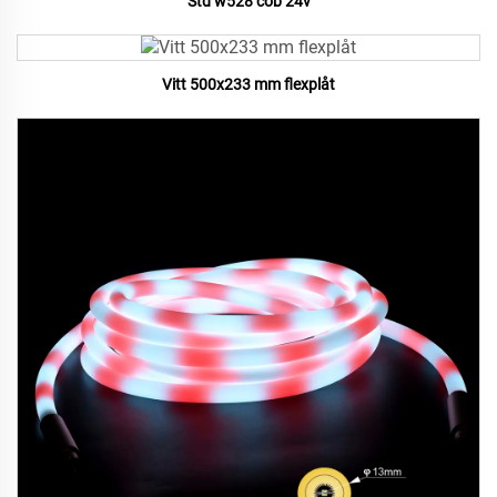
Std w528 cob 24v
Vitt 500x233 mm flexplåt