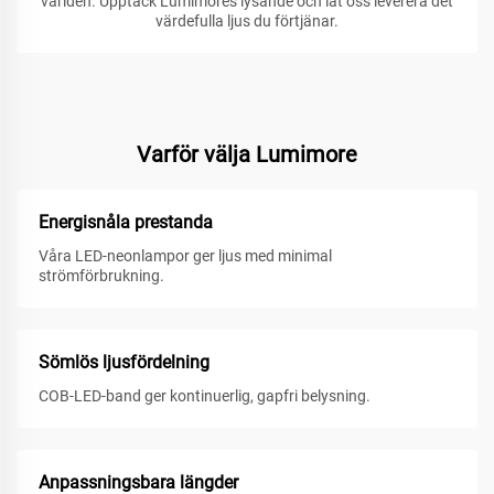
världen. Upptäck Lumimores lysande och låt oss leverera det
värdefulla ljus du förtjänar.
Varför välja Lumimore
Energisnåla prestanda
Våra LED-neonlampor ger ljus med minimal
strömförbrukning.
Sömlös ljusfördelning
COB-LED-band ger kontinuerlig, gapfri belysning.
Anpassningsbara längder