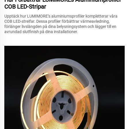
COB LED-Stripar
Upptäck hur LUMIMORE’s aluminiumsprofiler kompletterar våra
COB LED-streifar. Dessa profiler förbättrar värmeavledning,
förlänger livslängden på dina belysningsystem och lägger till en
avrundad slutfinish på dina installationer.