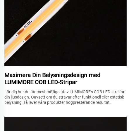
Maximera Din Belysningsdesign med
LUMIMORE COB LED-Stripar
Lär dig hur du får mest möjliga utav LUMIMORE's COB LED-streifar i
din ljusdesign. Oavsett om du strävar efter funktionell eller estetisk
belysning, så lever våra produkter högpresterande resultat.