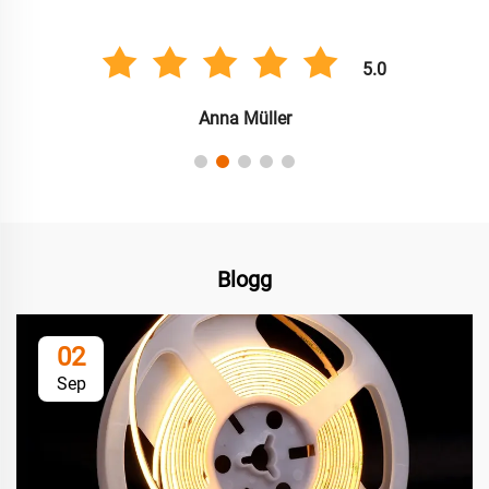
5.0
Anna Müller
Blogg
02
Sep