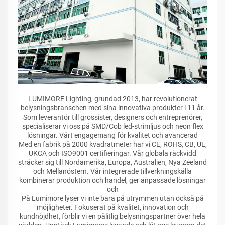
LUMIMORE Lighting, grundad 2013, har revolutionerat
belysningsbranschen med sina innovativa produkter i 11 år.
Som leverantör till grossister, designers och entreprenörer,
specialiserar vi oss på SMD/Cob led-strimljus och neon flex
lösningar. Vårt engagemang för kvalitet och avancerad
Med en fabrik på 2000 kvadratmeter har vi CE, ROHS, CB, UL,
UKCA och ISO9001 certifieringar. Vår globala räckvidd
sträcker sig till Nordamerika, Europa, Australien, Nya Zeeland
och Mellanöstern. Vår integrerade tillverkningskälla
kombinerar produktion och handel, ger anpassade lösningar
och
På Lumimore lyser vi inte bara på utrymmen utan också på
möjligheter. Fokuserat på kvalitet, innovation och
kundnöjdhet, förblir vi en pålitlig belysningspartner över hela