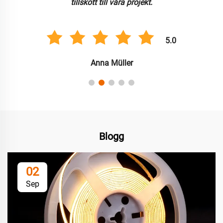
tillskott till våra projekt.
5.0
Anna Müller
Blogg
02
Sep