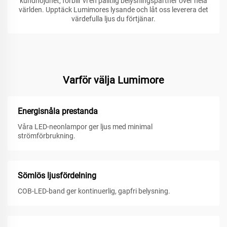
kundnöjdhet, förblir vi en pålitlig belysningspartner över hela
världen. Upptäck Lumimores lysande och låt oss leverera det
värdefulla ljus du förtjänar.
Varför välja Lumimore
Energisnåla prestanda
Våra LED-neonlampor ger ljus med minimal
strömförbrukning.
Sömlös ljusfördelning
COB-LED-band ger kontinuerlig, gapfri belysning.