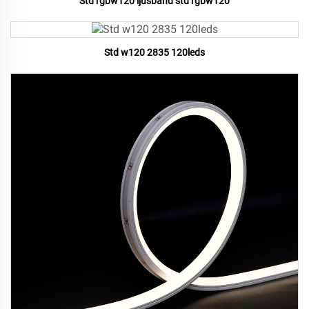
Std rgbw120 ljusband std rgbw120
Std w120 2835 120leds