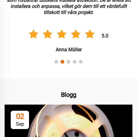
som förbättrar butikens visuella attraktion. De är enkla att
installera och anpassa, vilket gör dem till ett värdefullt
tillskott till våra projekt.
5.0
Anna Müller
Blogg
02
Sep