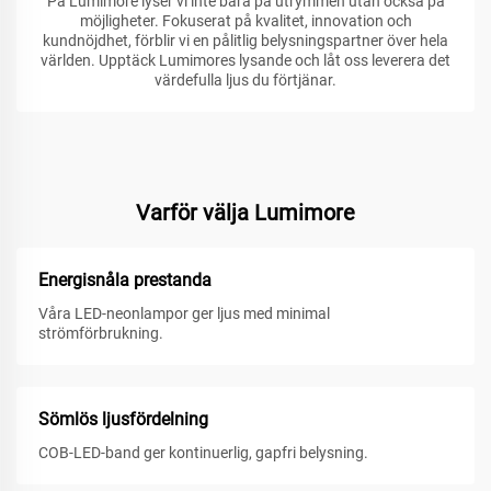
På Lumimore lyser vi inte bara på utrymmen utan också på
möjligheter. Fokuserat på kvalitet, innovation och
kundnöjdhet, förblir vi en pålitlig belysningspartner över hela
världen. Upptäck Lumimores lysande och låt oss leverera det
värdefulla ljus du förtjänar.
Varför välja Lumimore
Energisnåla prestanda
Våra LED-neonlampor ger ljus med minimal
strömförbrukning.
Sömlös ljusfördelning
COB-LED-band ger kontinuerlig, gapfri belysning.