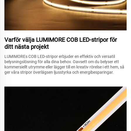
Varför välja LUMIMORE COB LED-stripor för
ditt nästa projekt
LUMIMOREs COB LED-stripor erbjuder en effektiv och versatil
belysningslösning för alla dina behov. Oavsett om du belyser ett
kommersiellt utrymme eller lägger till en kreativ rörelse i ett hem, så
ger våra stripor överlägsen ljusstyrka och energibesparingar.