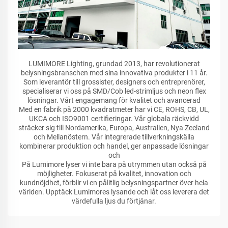
LUMIMORE Lighting, grundad 2013, har revolutionerat
belysningsbranschen med sina innovativa produkter i 11 år.
Som leverantör till grossister, designers och entreprenörer,
specialiserar vi oss på SMD/Cob led-strimljus och neon flex
lösningar. Vårt engagemang för kvalitet och avancerad
Med en fabrik på 2000 kvadratmeter har vi CE, ROHS, CB, UL,
UKCA och ISO9001 certifieringar. Vår globala räckvidd
sträcker sig till Nordamerika, Europa, Australien, Nya Zeeland
och Mellanöstern. Vår integrerade tillverkningskälla
kombinerar produktion och handel, ger anpassade lösningar
och
På Lumimore lyser vi inte bara på utrymmen utan också på
möjligheter. Fokuserat på kvalitet, innovation och
kundnöjdhet, förblir vi en pålitlig belysningspartner över hela
världen. Upptäck Lumimores lysande och låt oss leverera det
värdefulla ljus du förtjänar.