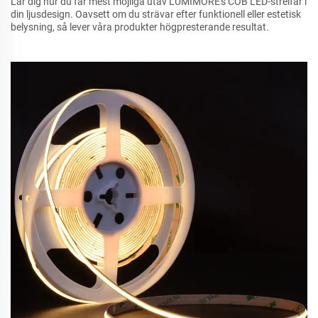
Lär dig hur du får mest möjliga utav LUMIMORE's COB LED-streifar i
din ljusdesign. Oavsett om du strävar efter funktionell eller estetisk
belysning, så lever våra produkter högpresterande resultat.