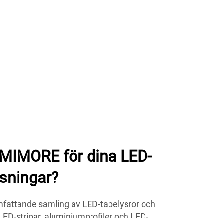
UMIMORE för dina LED-
ösningar?
attande samling av LED-tapelysror och
a LED-stripar, aluminiumprofiler och LED-