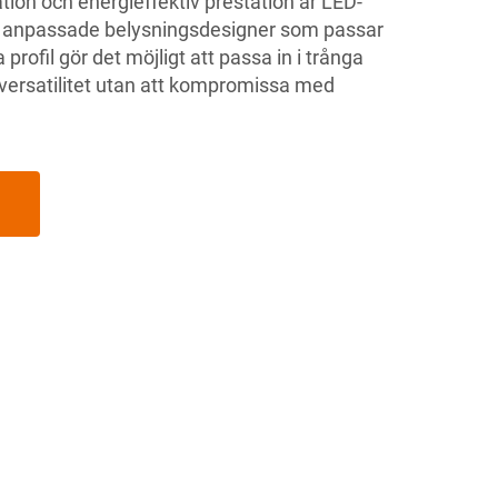
ation och energieffektiv prestation är LED-
pa anpassade belysningsdesigner som passar
rofil gör det möjligt att passa in i trånga
 versatilitet utan att kompromissa med