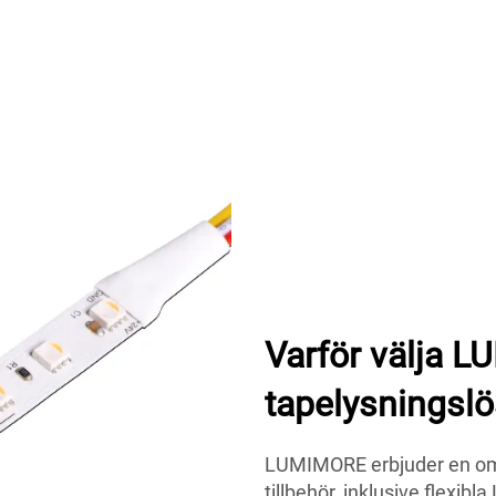
Varför välja L
tapelysningsl
LUMIMORE erbjuder en omf
tillbehör, inklusive flexibl