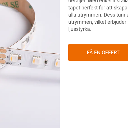
detaljer. Med enkel install
tapet perfekt för att ska
alla utrymmen. Dess tunna p
utrymmen, vilket erbjuder
ljusstyrka.
FÅ EN OFFERT