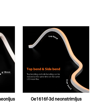
eonljus
Oe1616f-3d neonstrimljus