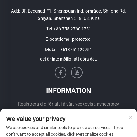
Add: 3F, Byggnad #1, Shengxuan Ind. område, Shilong Rd.
Shiyan, Shenzhen 518108, Kina
Tel:
+86-755-2760 1751
E-post:
[email protected]
Mobil:
+8613751129751
det är inte möjligt att göra det.
INFORMATION
Registrera dig för att få vårt veckovisa nyhetsbrev
We value your privacy
We use cookies and similar tools to provide our services. If you
don't want to accept all cookies, click Personalize cookies.