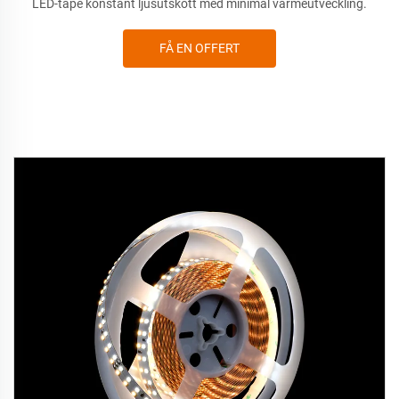
LED-tape konstant ljusutskott med minimal värmeutveckling.
FÅ EN OFFERT