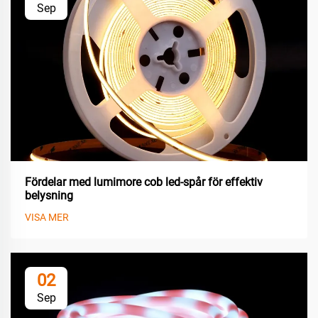
Sep
Fördelar med lumimore cob led-spår för effektiv
belysning
VISA MER
02
Sep