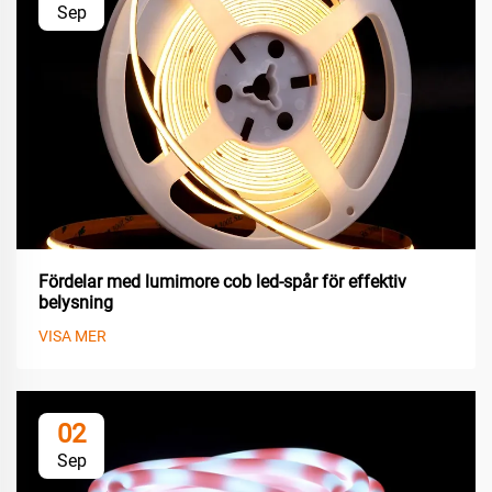
Sep
Fördelar med lumimore cob led-spår för effektiv
belysning
VISA MER
02
Sep