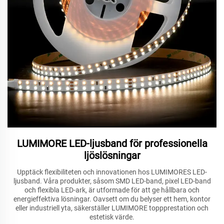
LUMIMORE LED-ljusband för professionella
ljöslösningar
Upptäck flexibiliteten och innovationen hos LUMIMORES LED-
ljusband. Våra produkter, såsom SMD LED-band, pixel LED-band
och flexibla LED-ark, är utformade för att ge hållbara och
energieffektiva lösningar. Oavsett om du belyser ett hem, kontor
eller industriell yta, säkerställer LUMIMORE toppprestation och
estetisk värde.