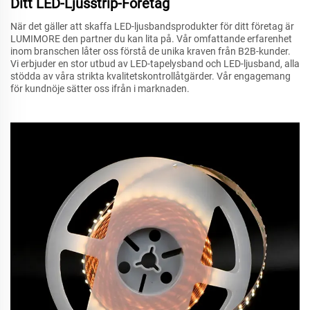
Ditt LED-Ljusstrip-Företag
När det gäller att skaffa LED-ljusbandsprodukter för ditt företag är
LUMIMORE den partner du kan lita på. Vår omfattande erfarenhet
inom branschen låter oss förstå de unika kraven från B2B-kunder.
Vi erbjuder en stor utbud av LED-tapelysband och LED-ljusband, alla
stödda av våra strikta kvalitetskontrollåtgärder. Vår engagemang
för kundnöje sätter oss ifrån i marknaden.