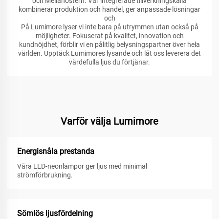
och Mellanöstern. Vår integrerade tillverkningskälla
kombinerar produktion och handel, ger anpassade lösningar
och
På Lumimore lyser vi inte bara på utrymmen utan också på
möjligheter. Fokuserat på kvalitet, innovation och
kundnöjdhet, förblir vi en pålitlig belysningspartner över hela
världen. Upptäck Lumimores lysande och låt oss leverera det
värdefulla ljus du förtjänar.
Varför välja Lumimore
Energisnåla prestanda
Våra LED-neonlampor ger ljus med minimal
strömförbrukning.
Sömlös ljusfördelning